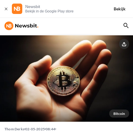
Newsbit
Bekijk
Bekijk in de Google Play store
Bitcoin
Thom Derks
02-05-2025
08:44