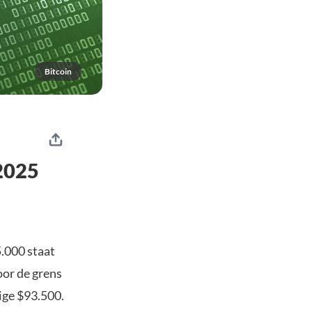
Bitcoin
 2025
.000 staat
oor de grens
ige $93.500.