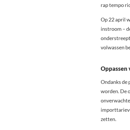
rap tempo ri
Op 22 april 
instroom – de
onderstreept
volwassen be
Oppassen v
Ondanks de po
worden. De o
onverwachte 
importtariev
zetten.