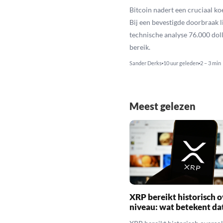
Bitcoin nadert een cruciaal ko
Bij een bevestigde doorbraak l
technische analyse 76.000 dol
bereik.
Sander Derks
10 uur geleden
2 – 3 min
Meest gelezen
XRP bereikt historisch o
niveau: wat betekent da