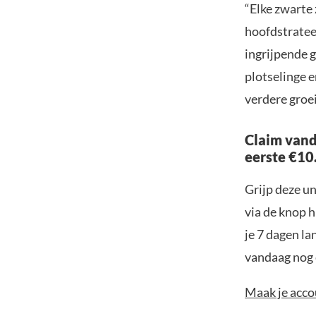
“Elke zwarte
hoofdstrateeg
ingrijpende 
plotselinge 
verdere groei
Claim vand
eerste €10
Grijp deze u
via de knop h
je 7 dagen la
vandaag nog e
Maak je accou