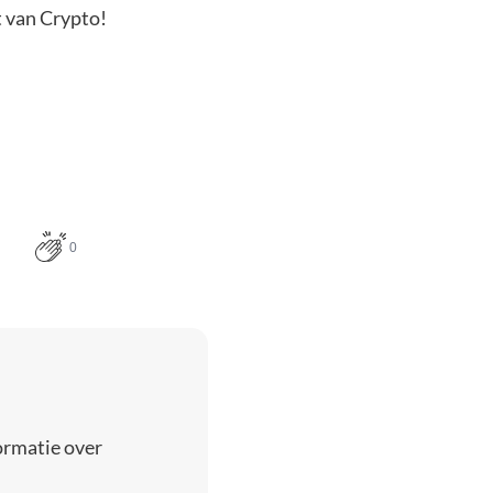
t van Crypto!
0
ormatie over