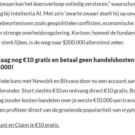
 zwaan kan het koersverloop volledig verstoren,” waarschu
 bij Intellectia AI. Met zo’n ‘zwarte zwaan’ doelt hij op o
gebeurtenissen zoals geopolitieke conflicten, economische
en strenge overheidsregulering. Kortom: hoewel de funda
 sterk lijken, is de weg naar $200.000 allerminst zeker.
aag nog €10 gratis en betaal geen handelskosten
.000!
nieke kans met Newsbit en Bitvavo door nu een account aa
ieronder. Stort slechts €10 en ontvang direct €10 gratis. 
ng zonder kosten handelen over je eerste €10.000 aan trans
n profiteer direct van de groeiende populariteit van crypt
nt en Claim je €10 gratis.