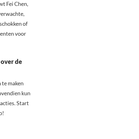
wt Fei Chen,
nverwachte,
 schokken of
menten voor
 over de
n te maken
Bovendien kun
acties. Start
o!