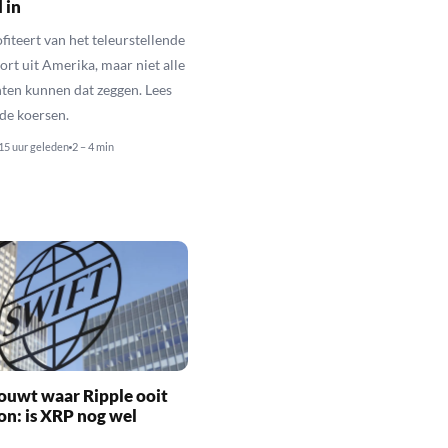
 in
fiteert van het teleurstellende
rt uit Amerika, maar niet alle
en kunnen dat zeggen. Lees
de koersen.
15 uur geleden
2 – 4 min
ouwt waar Ripple ooit
n: is XRP nog wel