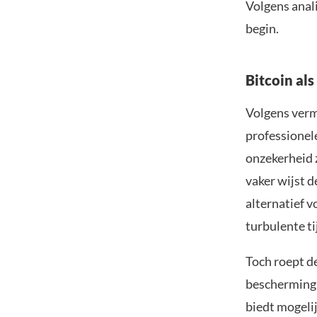
Volgens anali
begin.
Bitcoin als
Volgens verm
professionele
onzekerheid z
vaker wijst de
alternatief v
turbulente ti
Toch roept de
bescherming 
biedt mogelij