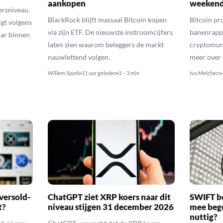
aankopen
weekend
ersniveau.
BlackRock blijft massaal Bitcoin kopen
Bitcoin pro
igt volgens
via zijn ETF. De nieuwste instroomcijfers
banenrappo
lar binnen
laten zien waarom beleggers de markt
cryptomunt
nauwlettend volgen.
meer over 
Willem Spork
11 uur geleden
1 – 3 min
Ivo Melchers
versold-
ChatGPT ziet XRP koers naar dit
SWIFT b
t?
niveau stijgen 31 december 2026
mee bego
nuttig?