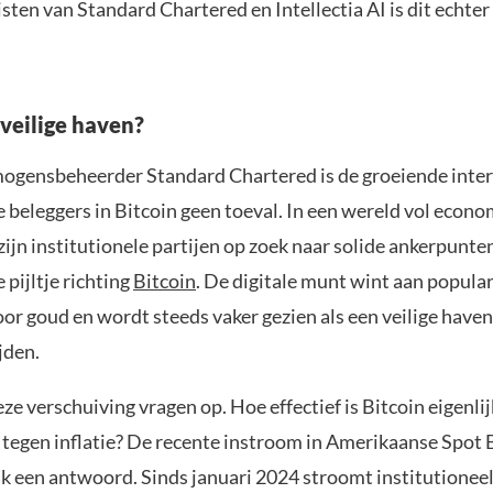
sten van Standard Chartered en Intellectia AI is dit echte
 veilige haven?
ogensbeheerder Standard Chartered is de groeiende inter
 beleggers in Bitcoin geen toeval. In een wereld vol econ
ijn institutionele partijen op zoek naar solide ankerpunte
 pijltje richting
Bitcoin
. De digitale munt wint aan populari
oor goud en wordt steeds vaker gezien als een veilige haven
jden.
ze verschuiving vragen op. Hoe effectief is Bitcoin eigenlij
tegen inflatie? De recente instroom in Amerikaanse Spot 
k een antwoord. Sinds januari 2024 stroomt institutioneel 