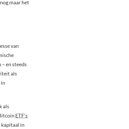
r nog maar het
esse van
omische
n – en steeds
teit als
 in
k als
Bitcoin
ETF’s
kapitaal in