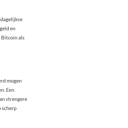
dagelijkse
ngeld en
Bitcoin als
eerd mogen
en. Een
an strengere
p scherp