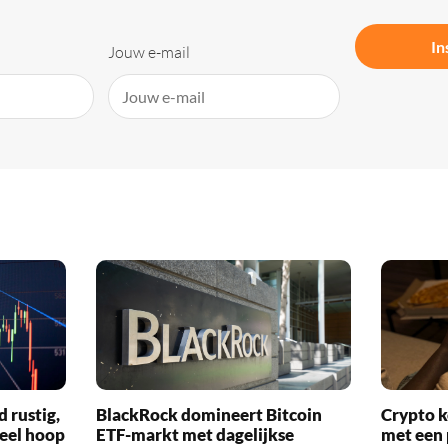
In
Jouw e-mail
d rustig,
BlackRock domineert Bitcoin
Crypto k
veel hoop
ETF-markt met dagelijkse
met een 