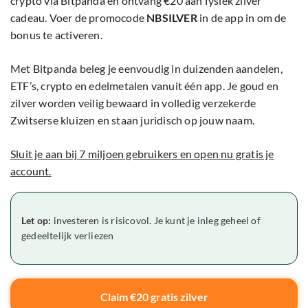
crypto via Bitpanda en ontvang €20 aan fysiek zilver
cadeau. Voer de promocode
NBSILVER
in de app in om de
bonus te activeren.
Met Bitpanda beleg je eenvoudig in duizenden aandelen,
ETF’s, crypto en edelmetalen vanuit één app. Je goud en
zilver worden veilig bewaard in volledig verzekerde
Zwitserse kluizen en staan juridisch op jouw naam.
Sluit je aan bij 7 miljoen gebruikers en open nu gratis je
account.
Let op:
investeren is risicovol. Je kunt je inleg geheel of
gedeeltelijk verliezen
Claim €20 gratis zilver