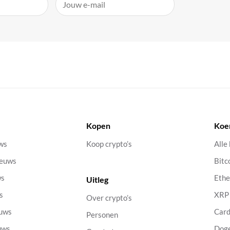
Kopen
Koe
uws
Koop crypto’s
Alle
ieuws
Bitc
ws
Eth
Uitleg
s
XRP
Over crypto’s
euws
Car
Personen
uws
Dog