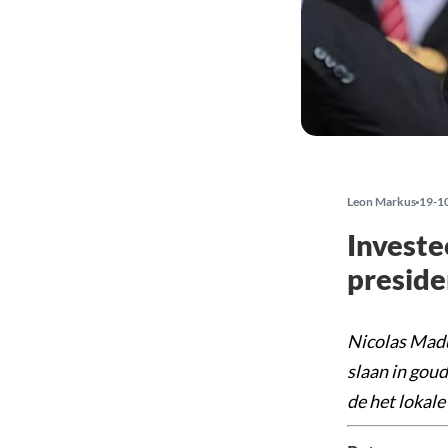
Leon Markus
19-1
Investe
preside
Nicolas Madu
slaan in goud
de het lokale