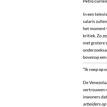
Petro curren
In een telev
salaris zulle
het moment v
kritiek. Zo z
met grotere 
onderzoeksar
bovenop een 
“Ik roep op 
De Venezolaa
vertrouwen m
inwoners dat 
arbeiders op 