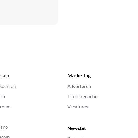
rsen
Marketing
 koersen
Adverteren
oin
Tip de redactie
ereum
Vacatures
dano
Newsbit
ecoin