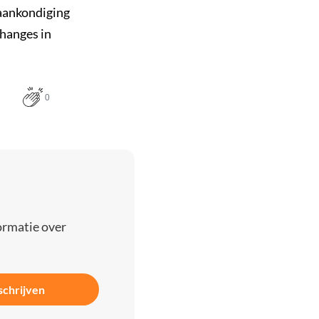
 aankondiging
hanges in
0
ormatie over
schrijven