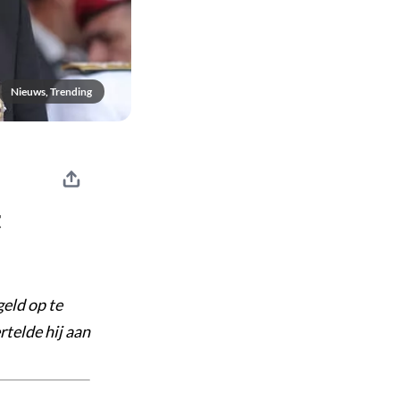
Nieuws, Trending
t
eld op te
rtelde hij aan