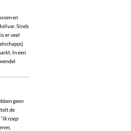
ussen en
Bolivar. Sinds
s er veel
aatschappij
arkt. In een
zwendel
hebben geen
telt de
.
“Ik roep
eren,