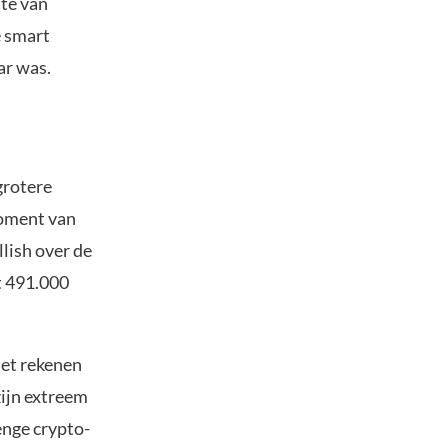
te van
e smart
ar was.
grotere
moment van
lish over de
et 491.000
iet rekenen
ijn extreem
enge crypto-