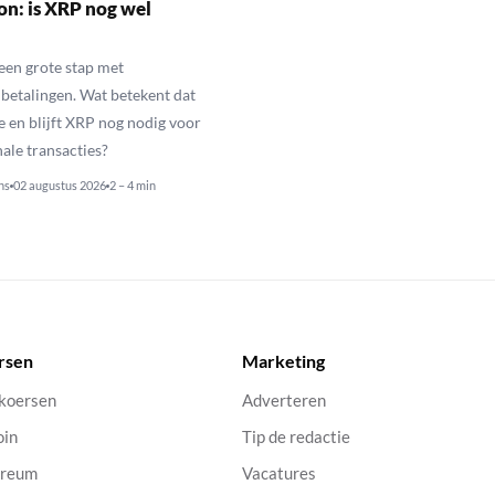
n: is XRP nog wel
een grote stap met
betalingen. Wat betekent dat
e en blijft XRP nog nodig voor
nale transacties?
ns
02 augustus 2026
2 – 4 min
rsen
Marketing
 koersen
Adverteren
oin
Tip de redactie
ereum
Vacatures