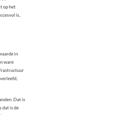
t op het
ccesvol is,
 waarde in
en ware
nfrastructuur
verleefd,
anden. Dat is
 dat is de