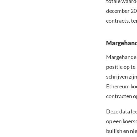
totale waard
december 202
contracts, te
Margehande
Margehandel 
positie op t
schrijven zi
Ethereum koer
contracten o
Deze data lee
op een koers
bullish en ni