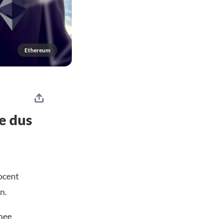
Ethereum
e dus
ocent
n.
mee