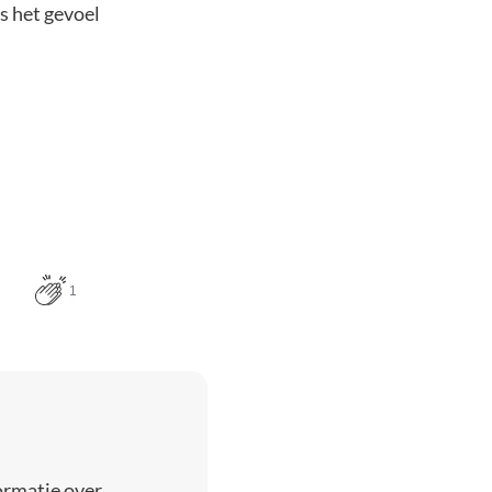
s het gevoel
1
ormatie over