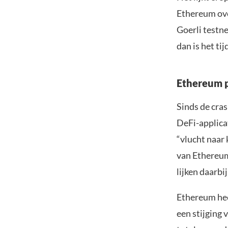
Ethereum ove
Goerli testn
dan is het ti
Ethereum p
Sinds de cras
DeFi-applica
“vlucht naar 
van Ethereum
lijken daarbi
Ethereum he
een stijging