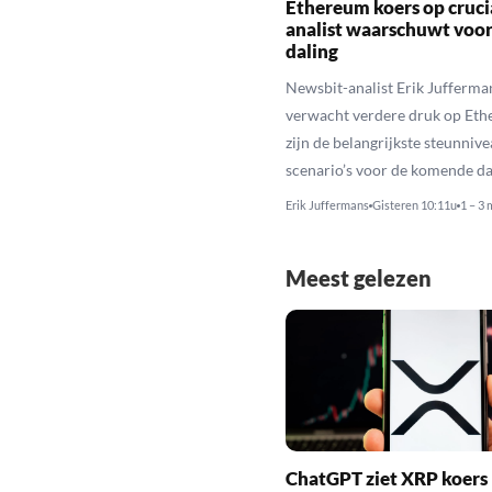
Ethereum koers op cruci
analist waarschuwt voo
daling
Newsbit-analist Erik Jufferma
verwacht verdere druk op Eth
zijn de belangrijkste steunniv
scenario’s voor de komende da
Erik Juffermans
Gisteren 10:11u
1 – 3 
Meest gelezen
ChatGPT ziet XRP koers 