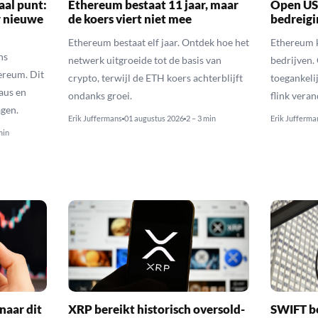
aal punt:
Ethereum bestaat 11 jaar, maar
Open US
r nieuwe
de koers viert niet mee
bedreigi
Ethereum bestaat elf jaar. Ontdek hoe het
Ethereum k
ns
netwerk uitgroeide tot de basis van
bedrijven.
ereum. Dit
crypto, terwijl de ETH koers achterblijft
toegankeli
eaus en
ondanks groei.
flink vera
gen.
Erik Juffermans
01 augustus 2026
2 – 3 min
Erik Jufferma
min
naar dit
XRP bereikt historisch oversold-
SWIFT b