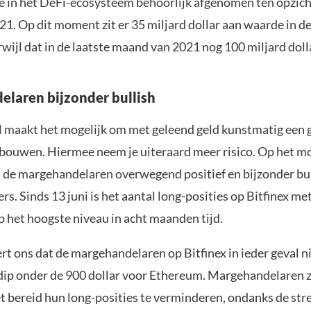
e in het DeFi-ecosysteem behoorlijk afgenomen ten opzich
1. Op dit moment zit er 35 miljard dollar aan waarde in d
rwijl dat in de laatste maand van 2021 nog 100 miljard doll
laren bijzonder bullish
maakt het mogelijk om met geleend geld kunstmatig een 
e bouwen. Hiermee neem je uiteraard meer risico. Op het 
jn de margehandelaren overwegend positief en bijzonder bul
s. Sinds 13 juni is het aantal long-posities op Bitfinex m
p het hoogste niveau in acht maanden tijd.
rt ons dat de margehandelaren op Bitfinex in ieder geval n
dip onder de 900 dollar voor Ethereum. Margehandelaren z
et bereid hun long-posities te verminderen, ondanks de str