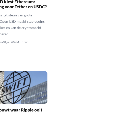
D kiest Ethereum:
ng voor Tether en USDC?
rijgt steun van grote
 Open USD maakt stablecoins
jker en kan de cryptomarkt
nderen.
ns
31 juli 2026
1 – 3 min
ouwt waar Ripple ooit