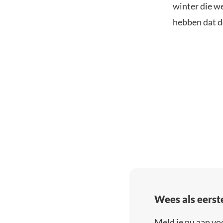
winter die w
hebben dat d
Wees als eerst
Meld je nu aan vo