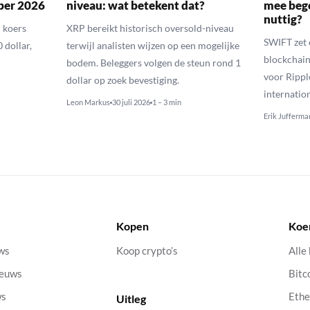
ber 2026
niveau: wat betekent dat?
mee bego
nuttig?
 koers
XRP bereikt historisch oversold-niveau
SWIFT zet 
 dollar,
terwijl analisten wijzen op een mogelijke
blockchain
bodem. Beleggers volgen de steun rond 1
voor Rippl
dollar op zoek bevestiging.
internatio
Leon Markus
30 juli 2026
1 – 3 min
Erik Jufferma
Kopen
Koe
uws
Koop crypto’s
Alle
ieuws
Bitc
ws
Eth
Uitleg