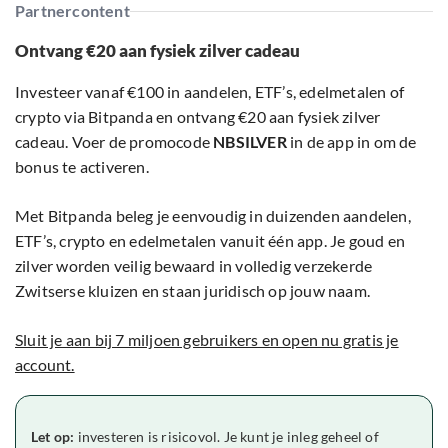
Partnercontent
Ontvang €20 aan fysiek zilver cadeau
Investeer vanaf €100 in aandelen, ETF’s, edelmetalen of
crypto via Bitpanda en ontvang €20 aan fysiek zilver
cadeau. Voer de promocode
NBSILVER
in de app in om de
bonus te activeren.
Met Bitpanda beleg je eenvoudig in duizenden aandelen,
ETF’s, crypto en edelmetalen vanuit één app. Je goud en
zilver worden veilig bewaard in volledig verzekerde
Zwitserse kluizen en staan juridisch op jouw naam.
Sluit je aan bij 7 miljoen gebruikers en open nu gratis je
account.
Let op:
investeren is risicovol. Je kunt je inleg geheel of