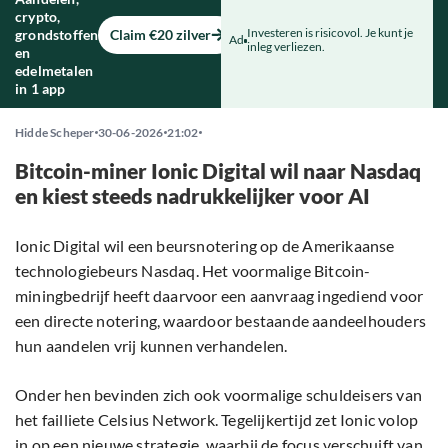
crypto,
Investeren is risicovol. Je kunt je
grondstoffen
Claim €20 zilver
Ad
inleg verliezen.
en
edelmetalen
in 1 app
Hidde Scheper
30-06-2026
21:02
Bitcoin-miner Ionic Digital wil naar Nasdaq
en kiest steeds nadrukkelijker voor AI
Ionic Digital wil een beursnotering op de Amerikaanse
technologiebeurs Nasdaq. Het voormalige Bitcoin-
miningbedrijf heeft daarvoor een aanvraag ingediend voor
een directe notering, waardoor bestaande aandeelhouders
hun aandelen vrij kunnen verhandelen.
Onder hen bevinden zich ook voormalige schuldeisers van
het failliete Celsius Network. Tegelijkertijd zet Ionic volop
in op een nieuwe strategie, waarbij de focus verschuift van