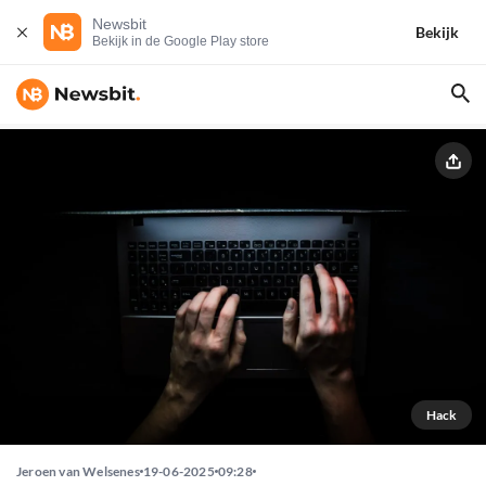
Newsbit
Bekijk
Bekijk in de Google Play store
Hack
Jeroen van Welsenes
19-06-2025
09:28