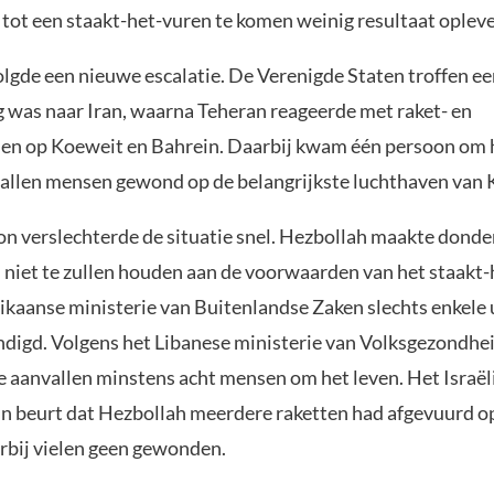
tot een staakt-het-vuren te komen weinig resultaat oplev
gde een nieuwe escalatie. De Verenigde Staten troffen ee
 was naar Iran, waarna Teheran reageerde met raket- en
en op Koeweit en Bahrein. Daarbij kwam één persoon om h
tallen mensen gewond op de belangrijkste luchthaven van 
on verslechterde de situatie snel. Hezbollah maakte dond
ch niet te zullen houden aan de voorwaarden van het staakt
ikaanse ministerie van Buitenlandse Zaken slechts enkele 
digd. Volgens het Libanese ministerie van Volksgezondh
he aanvallen minstens acht mensen om het leven. Het Israël
jn beurt dat Hezbollah meerdere raketten had afgevuurd op
rbij vielen geen gewonden.