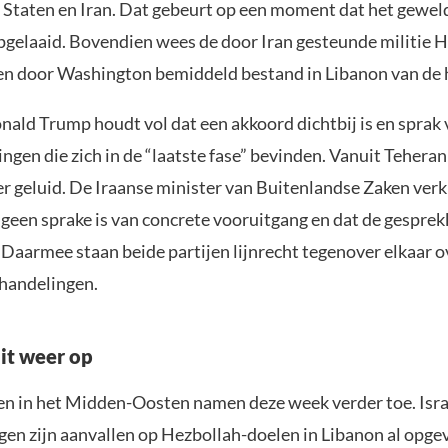
 Staten en Iran. Dat gebeurt op een moment dat het geweld
pgelaaid. Bovendien wees de door Iran gesteunde militie 
n door Washington bemiddeld bestand in Libanon van de 
nald Trump houdt vol dat een akkoord dichtbij is en sprak
gen die zich in de “laatste fase” bevinden. Vanuit Teheran
er geluid. De Iraanse minister van Buitenlandse Zaken ver
 geen sprake is van concrete vooruitgang en dat de gesprek
 Daarmee staan beide partijen lijnrecht tegenover elkaar o
handelingen.
it weer op
n in het Midden-Oosten namen deze week verder toe. Isra
gen zijn aanvallen op Hezbollah-doelen in Libanon al opgev