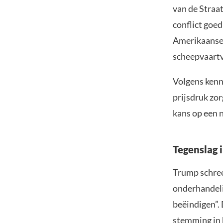
van de Straa
conflict goed
Amerikaanse e
scheepvaartv
Volgens kenn
prijsdruk zo
kans op een n
Tegenslag 
Trump schree
onderhandeli
beëindigen”. 
stemming in 