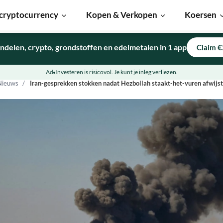
cryptocurrency
Kopen & Verkopen
Koersen
ndelen, crypto, grondstoffen en edelmetalen in 1 app
Claim €
Ad
Investeren is risicovol. Je kunt je inleg verliezen.
Nieuws
Iran-gesprekken stokken nadat Hezbollah staakt-het-vuren afwijst