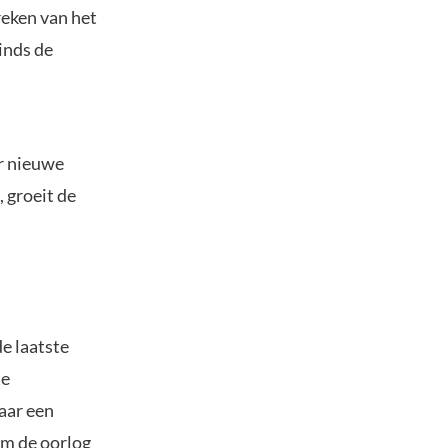
reken van het
inds de
r nieuwe
 groeit de
e laatste
te
naar een
om de oorlog