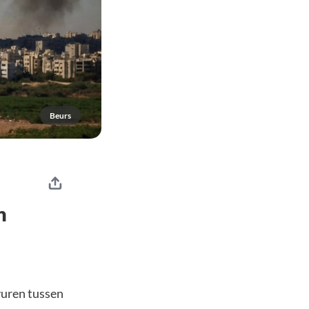
Beurs
h
-vuren tussen