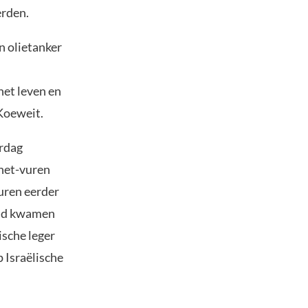
erden.
n olietanker
et leven en
Koeweit.
erdag
-het-vuren
uren eerder
eid kwamen
ische leger
 Israëlische