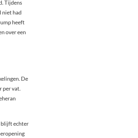
d. Tijdens
l niet had
Trump heeft
en over een
kelingen. De
 per vat.
Teheran
blijft echter
heropening