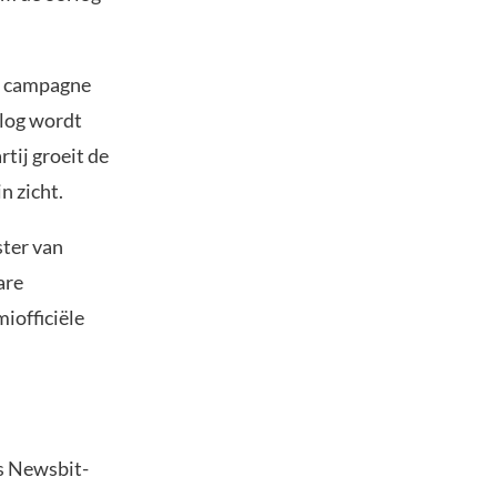
re campagne
rlog wordt
tij groeit de
n zicht.
ster van
are
iofficiële
s Newsbit-