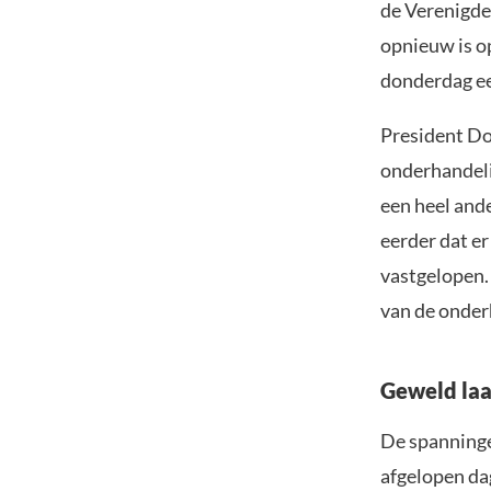
de Verenigde
opnieuw is o
donderdag ee
President Do
onderhandelin
een heel and
eerder dat er
vastgelopen.
van de onder
Geweld laa
De spanninge
afgelopen da