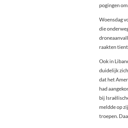
pogingen om 
Woensdag vol
die onderweg
droneaanvall
raakten tien
Ook in Liban
duidelijk zi
dat het Amer
had aangekon
bij Israëlisc
meldde op zi
troepen. Daa