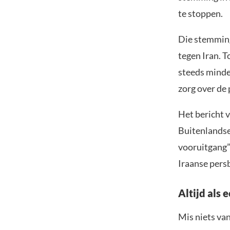
te stoppen.
Die stemming
tegen Iran. 
steeds minder
zorg over de 
Het bericht 
Buitenlandse
vooruitgang”
Iraanse pers
Altijd als 
Mis niets va