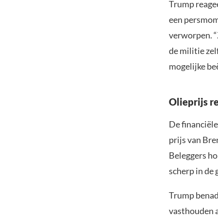
Trump reageer
een persmomen
verworpen. “
de militie z
mogelijke be
Olieprijs r
De financiël
prijs van Bre
Beleggers ho
scherp in de 
Trump benadru
vasthouden a