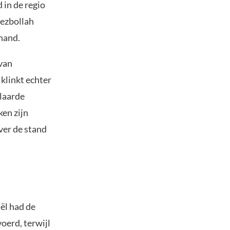
 in de regio
Hezbollah
hand.
 van
 klinkt echter
klaarde
ken zijn
ver de stand
ël had de
oerd, terwijl