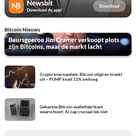
Bitcoin Nieuws
Beursgoeroe Jim Cramer verkoopt plots
zijn Bitcoins, maar de markt lacht
Crypto koersupdate: Bitcoin stijgt en breekt
uit – PUMP knalt 11% omhoog
Gehackte Bitcoin-walletfabrikant
waarschuwt: AI zag cruciaal lek niet