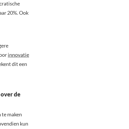
cratische
naar 20%. Ook
gere
voor
innovatie
ekent dit een
 over de
n te maken
Bovendien kun