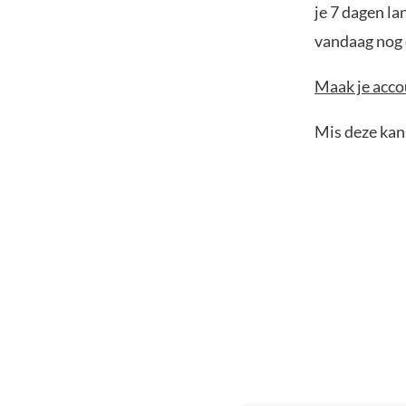
je 7 dagen la
vandaag nog e
Maak je accou
Mis deze kans