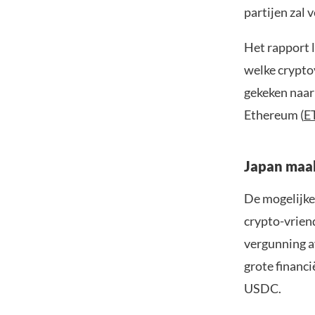
partijen zal 
Het rapport l
welke crypto
gekeken naar 
Ethereum (
E
Japan maa
De mogelijke
crypto-vriend
vergunning a
grote financi
USDC.