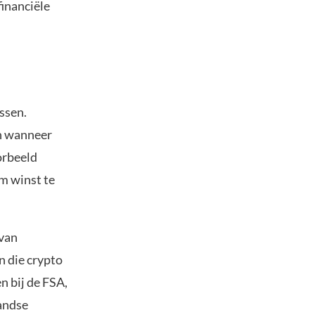
financiële
ssen.
en wanneer
orbeeld
m winst te
 van
n die crypto
n bij de FSA,
landse