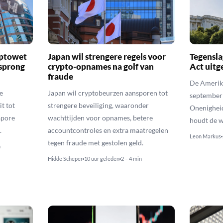
yptowet
Japan wil strengere regels voor
Tegensla
rsprong
crypto-opnames na golf van
Act uitg
fraude
De Amerika
e
Japan wil cryptobeurzen aansporen tot
september
t tot
strengere beveiliging, waaronder
Onenighei
apore
wachttijden voor opnames, betere
houdt de w
.
accountcontroles en extra maatregelen
Leon Markus
tegen fraude met gestolen geld.
n
Hidde Scheper
10 uur geleden
2 – 4 min