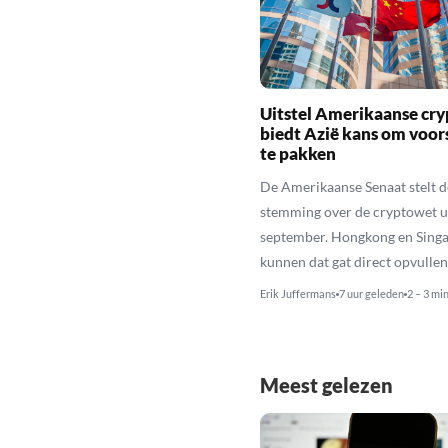
Uitstel Amerikaanse cr
biedt Azië kans om voo
te pakken
De Amerikaanse Senaat stelt d
stemming over de cryptowet ui
september. Hongkong en Sing
kunnen dat gat direct opvullen
Erik Juffermans
7 uur geleden
2 – 3 mi
Meest gelezen