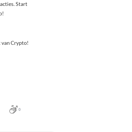
acties. Start
o!
t van Crypto!
0