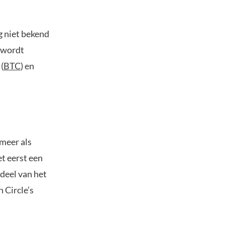
g niet bekend
r wordt
(
BTC
) en
meer als
et eerst een
deel van het
n Circle’s