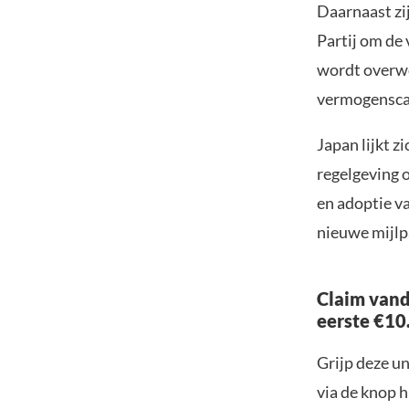
Daarnaast zi
Partij om de
wordt overwog
vermogensca
Japan lijkt z
regelgeving 
en adoptie va
nieuwe mijlpa
Claim vand
eerste €10
Grijp deze u
via de knop h