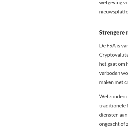
wetgeving vo
nieuwsplatfo
Strengere 
De FSA is va
Cryptovaluta
het gaat om 
verboden wor
maken met cr
Wel zouden c
traditionele 
diensten aan
ongeacht of z