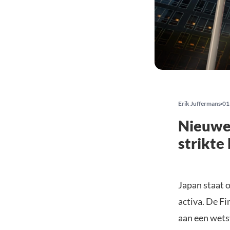
Erik Juffermans
01
Nieuwe 
strikte
Japan staat o
activa. De Fi
aan een wets