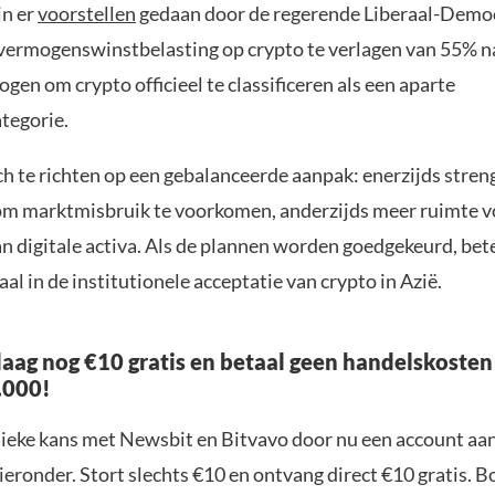
jn er
voorstellen
gedaan door de regerende Liberaal-Demo
 vermogenswinstbelasting op crypto te verlagen van 55% 
en om crypto officieel te classificeren als een aparte
tegorie.
ich te richten op een gebalanceerde aanpak: enerzijds stren
om marktmisbruik te voorkomen, anderzijds meer ruimte 
n digitale activa. Als de plannen worden goedgekeurd, bet
al in de institutionele acceptatie van crypto in Azië.
aag nog €10 gratis en betaal geen handelskosten
.000!
nieke kans met Newsbit en Bitvavo door nu een account aa
ieronder. Stort slechts €10 en ontvang direct €10 gratis. 