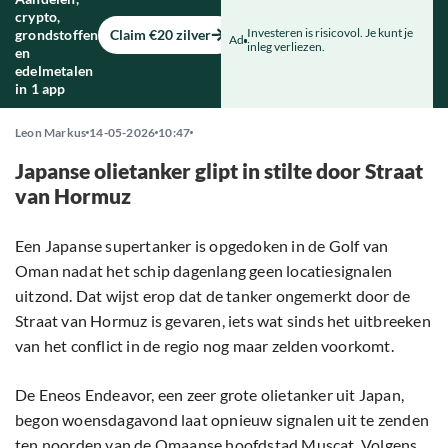
crypto,
Investeren is risicovol. Je kunt je
grondstoffen
Claim €20 zilver
Ad
inleg verliezen.
en
edelmetalen
in 1 app
Leon Markus
14-05-2026
10:47
Japanse olietanker glipt in stilte door Straat
van Hormuz
Een Japanse supertanker is opgedoken in de Golf van
Oman nadat het schip dagenlang geen locatiesignalen
uitzond. Dat wijst erop dat de tanker ongemerkt door de
Straat van Hormuz is gevaren, iets wat sinds het uitbreeken
van het conflict in de regio nog maar zelden voorkomt.
De Eneos Endeavor, een zeer grote olietanker uit Japan,
begon woensdagavond laat opnieuw signalen uit te zenden
ten noorden van de Omaanse hoofdstad Muscat. Volgens