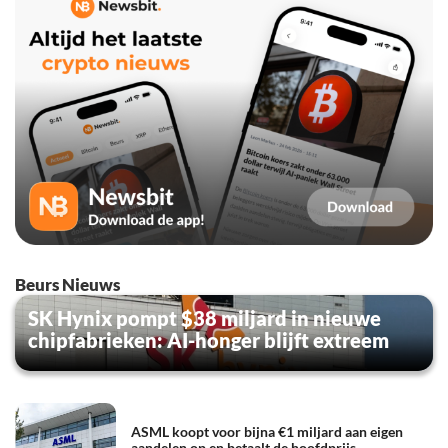
Beurs Nieuws
SK Hynix pompt $38 miljard in nieuwe
chipfabrieken: AI-honger blijft extreem
ASML koopt voor bijna €1 miljard aan eigen
aandelen op en betaalt de hoofdprijs