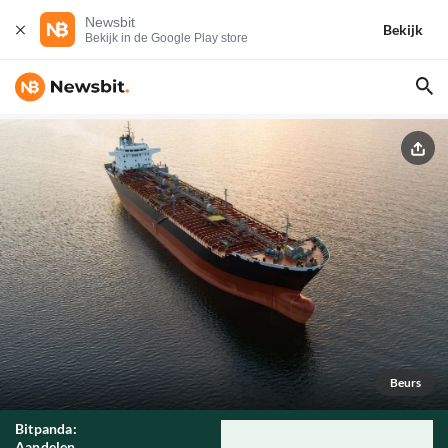
Newsbit
Bekijk
Bekijk in de Google Play store
Beurs
Bitpanda:
Aandelen,