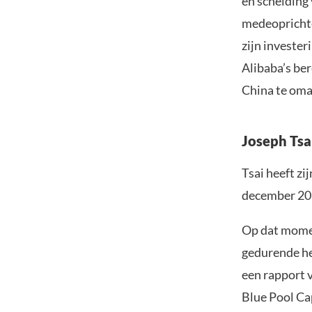
en scheiding 
medeoprichte
zijn investe
Alibaba’s be
China te om
Joseph Tsa
Tsai heeft zi
december 202
Op dat moment
gedurende het
een rapport 
Blue Pool Ca