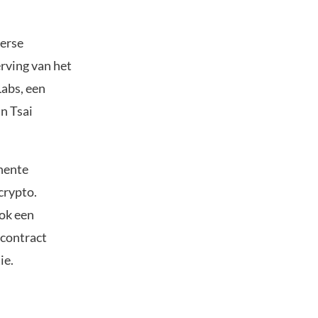
erse
rving van het
Labs, een
n Tsai
nente
crypto.
ok een
scontract
ie.