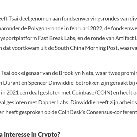
eft Tsai
deelgenomen
aan fondsenwervingsrondes van div
aaronder de Polygon-ronde in februari 2022, de fondsenwe
sportplatform Fast Break Labs, en de ronde van Artifact 
 dat voortkwam uit de South China Morning Post, waarva
 Tsai ook eigenaar van de Brooklyn Nets, waar twee promi
n Durant en Spencer Dinwiddie, betrokken zijn geraakt bij 
t
in 2021 een deal gesloten
met Coinbase (COIN) en heeft o
eal gesloten met Dapper Labs. Dinwiddie heeft zijn arbeid
en heeft gesproken op de CoinDesk’s Consensus-conferent
a interesse in Crypto?