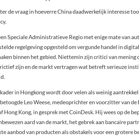
hter de vraag in hoeverre China daadwerkelijk interesse too
cy.
en Speciale Administratieve Regio met enige mate van au
stelde regelgeving opgesteld om vergunde handel in digital
aken binnen het gebied. Niettemin zijn critici van mening 
trictief zijn en de markt vertragen wat betreft serieuze inst
d.
 kader in Hongkong wordt door velen als weinig aantrekkel
betoogde Leo Weese, medeoprichter en voorzitter van de 
of Hong Kong, in gesprek met CoinDesk. Hij wees op de be
bewezen aard van de markt, het gebrek aan bancaire par
kte aanbod van producten als obstakels voor een grotere b