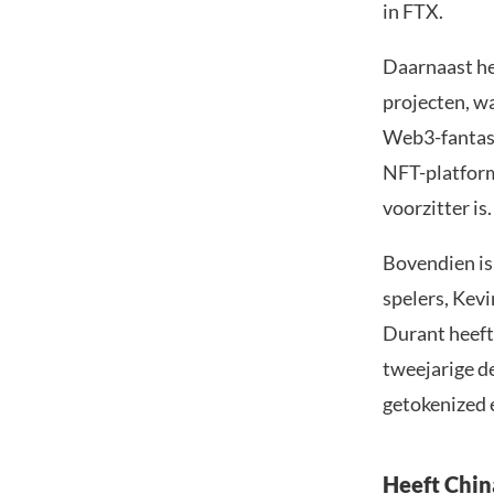
in FTX.
Daarnaast he
projecten, w
Web3-fantasy
NFT-platform
voorzitter is.
Bovendien is
spelers, Kevi
Durant heef
tweejarige d
getokenized 
Heeft Chin