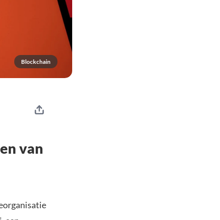
Blockchain
den van
reorganisatie