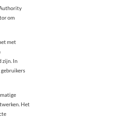
Authority
ctor om
 het met
n
zijn. In
 gebruikers
tmatige
etwerken. Het
cte