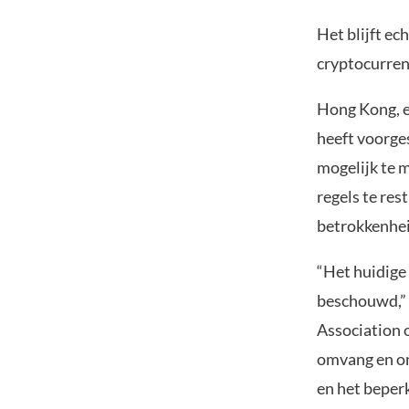
Het blijft ec
cryptocurren
Hong Kong, e
heeft voorge
mogelijk te m
regels te res
betrokkenhei
“Het huidige
beschouwd,” 
Association 
omvang en on
en het beper