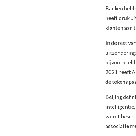
Banken hebb
heeft druk ui
klanten aan t
In de rest va
uitzondering
bijvoorbeeld 
2021 heeft Al
de tokens pa
Beijing defi
intelligenti
wordt beschou
associatie m