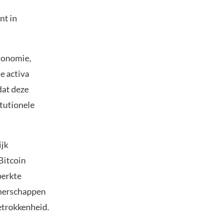
nt in
tonomie,
e activa
dat deze
itutionele
ijk
Bitcoin
perkte
tnerschappen
etrokkenheid.