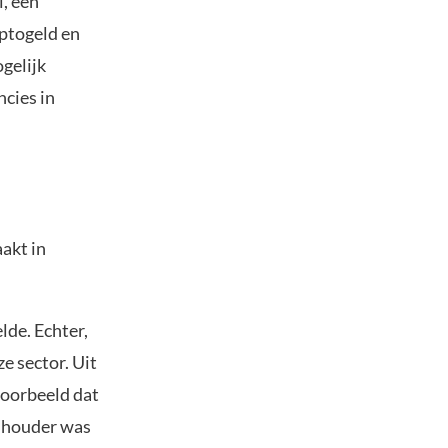
i, een
yptogeld en
gelijk
cies in
akt in
lde. Echter,
ze sector. Uit
voorbeeld dat
elhouder was