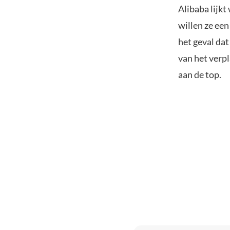
Alibaba lijkt
willen ze ee
het geval da
van het verp
aan de top.