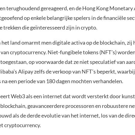
en terughoudend gereageerd, en de Hong Kong Monetary 
tgeoefend op enkele belangrijke spelers in de financiële se
e trekken die geïnteresseerd zijn in crypto.
n het land omarmt men digitale activa op de blockchain, zij
 van cryptocurrency. Niet-fungibele tokens (NFT’s) worde
toegestaan, op voorwaarde dat ze niet speculatief van aard 
ibaba’s Alipay zelfs de verkoop van NFT’s beperkt, waarbij
s na een periode van 180 dagen mochten verhandelen.
nieert Web3 als een internet dat wordt versterkt door kuns
e, blockchain, geavanceerdere processoren en robuustere n
wd als de derde evolutie van het internet, los van de dire
et cryptocurrency.