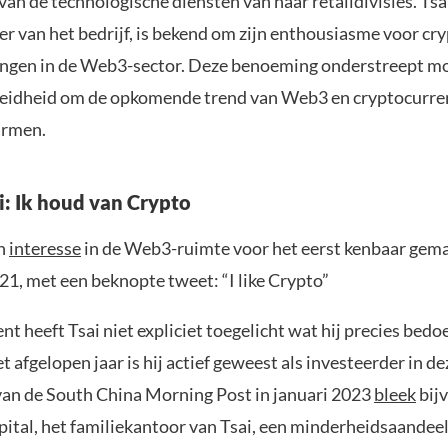
van de technologische diensten van haar retaildivisies. Tsa
r van het bedrijf, is bekend om zijn enthousiasme voor cr
ringen in de Web3-sector. Deze benoeming onderstreept mo
reidheid om de opkomende trend van Web3 en cryptocurren
armen.
i: Ik houd van Crypto
jn
interesse
in de Web3-ruimte voor het eerst kenbaar gema
1, met een beknopte tweet: “I like Crypto”
 heeft Tsai niet expliciet toegelicht wat hij precies bedoe
 afgelopen jaar is hij actief geweest als investeerder in de
van de South China Morning Post in januari 2023
bleek
bij
pital, het familiekantoor van Tsai, een minderheidsaande