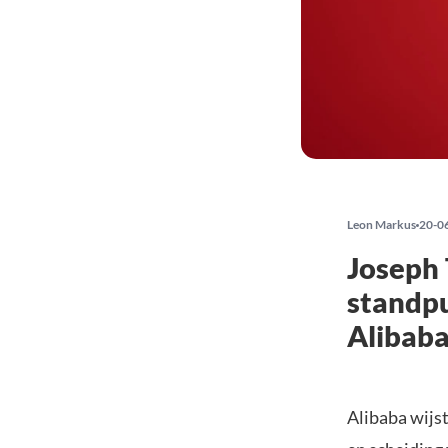
Leon Markus
20-0
Joseph 
standpu
Alibab
Alibaba wijs