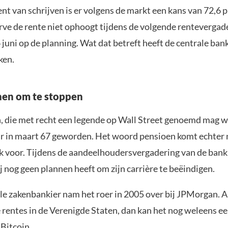
t van schrijven is er volgens de markt een kans van 72,6 p
rve de rente niet ophoogt tijdens de volgende rentevergad
 juni op de planning. Wat dat betreft heeft de centrale ban
ken.
nen om te stoppen
 die met recht een legende op Wall Street genoemd mag w
ar in maart 67 geworden. Het woord pensioen komt echter ni
voor. Tijdens de aandeelhoudersvergadering van de bank
 nog geen plannen heeft om zijn carrière te beëindigen.
e zakenbankier nam het roer in 2005 over bij JPMorgan. Als
e rentes in de Verenigde Staten, dan kan het nog weleens een
r
Bitcoin
.