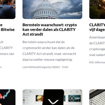
te
Bernstein waarschuwt: crypto
CLARITY 
 Bitwise
kan verder dalen als CLARITY
vijf dag
Act strandt
Amerikaans
uit
Bernstein waarschuwt dat de
de CLARITY
 CLARITY
cryptomarkt verder kan dalen als de
cryptorege
opmars van
CLARITY Act strandt, maar verwacht
snel nadert
daarna sneller nieuwe regelgeving.
Erik Jufferma
in
Leon Markus
03 augustus 2026
1 – 3 min