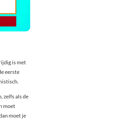
jdig is met
de eerste
istisch.
 zelfs als de
ch moet
 dan moet je