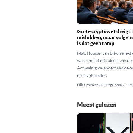
Grote cryptowet dreigt 
mislukken, maar volgens
is dat geen ramp
Matt Hougan van Bitwise legt 
waarom het mislukken van de
Act weinig verandert aan de 
de cryptosector.
Erik Juffermans
18 uur geleden
2 – 4 m
Meest gelezen