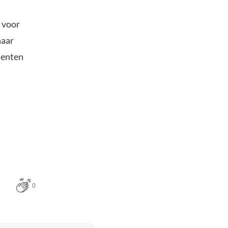
n voor
naar
menten
0