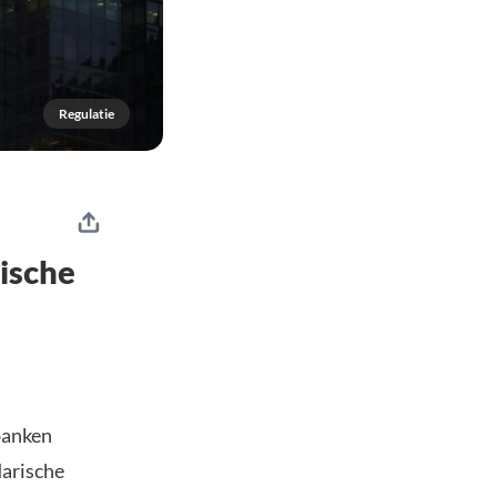
Regulatie
ische
 banken
darische