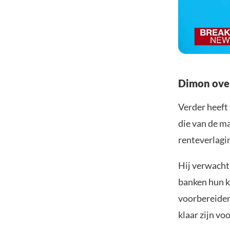
Dimon over
Verder heeft
die van de m
renteverlagi
Hij verwacht 
banken hun k
voorbereiden 
klaar zijn vo