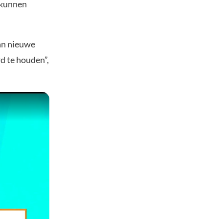
 kunnen
van nieuwe
d te houden”,