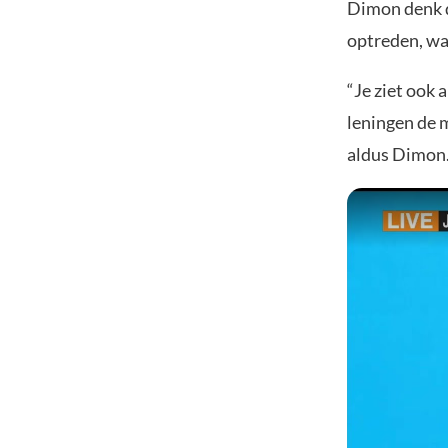
Dimon denk d
optreden, wa
“Je ziet ook 
leningen de 
aldus Dimon