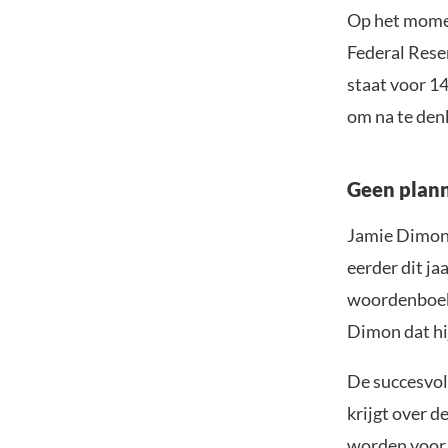
Op het momen
Federal Rese
staat voor 14
om na te den
Geen plan
Jamie Dimon,
eerder dit ja
woordenboek 
Dimon dat hij
De succesvoll
krijgt over d
worden voo