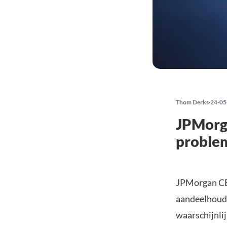
Thom Derks
24-05
JPMorg
proble
JPMorgan CE
aandeelhouder
waarschijnli