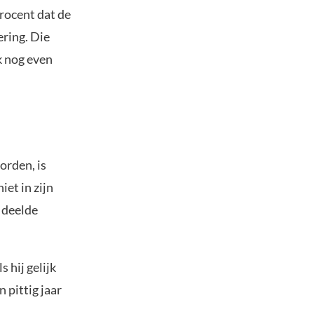
rocent dat de
ering. Die
k nog even
orden, is
et in zijn
 deelde
 hij gelijk
 pittig jaar