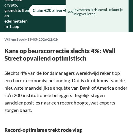
crypto,
Investeren is risicovol. Je kunt je
grondstoffen
Claim €20 zilver
Ad
inleg verliezen.
en
edelmetalen
in 1 app
Willem Spork
19-05-2026
22:02
Kans op beurscorrectie slechts 4%: Wall
Street opvallend optimistisch
Slechts 4% van de fondsmanagers wereldwijd rekent op
een harde economische landing. Dat is de uitkomst van de
nieuwste
maandelijkse enquête van Bank of America onder
zo’n 200 institutionele beleggers. Tegelijk stegen
aandelenposities naar een recordhoogte, wat experts
zorgen baart.
Record-optimisme trekt rode vlag