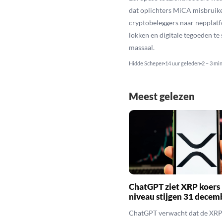
dat oplichters MiCA misbruik
cryptobeleggers naar nepplatf
lokken en digitale tegoeden te 
massaal.
Hidde Scheper
14 uur geleden
2 – 3 mi
Meest gelezen
ChatGPT ziet XRP koers 
niveau stijgen 31 decem
ChatGPT verwacht dat de XRP