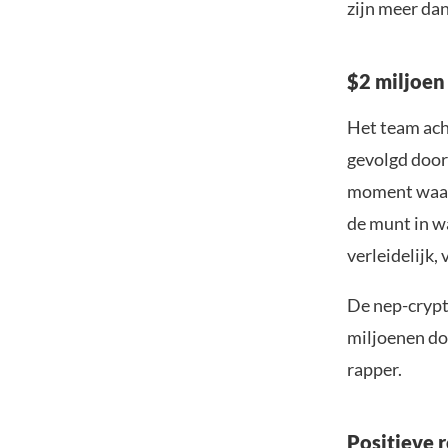
zijn meer dan
$2 miljoen
Het team ach
gevolgd door
moment waaro
de munt in w
verleidelijk,
De nep-crypt
miljoenen dol
rapper.
Positieve 