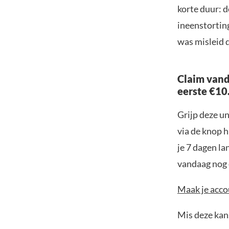
korte duur: 
ineenstortin
was misleid 
Claim vand
eerste €10
Grijp deze u
via de knop h
je 7 dagen la
vandaag nog e
Maak je accou
Mis deze kans