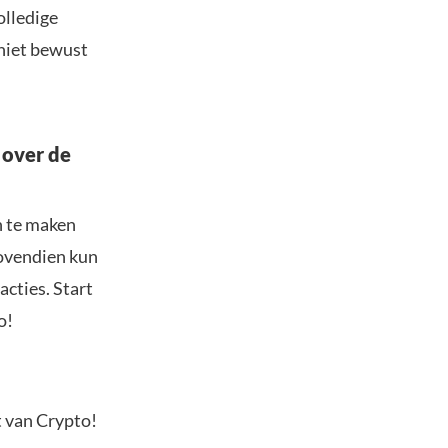
olledige
 niet bewust
 over de
n te maken
Bovendien kun
acties. Start
o!
t van Crypto!