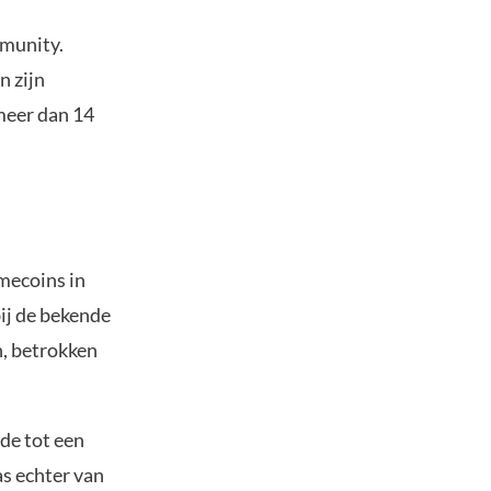
mmunity.
n zijn
meer dan 14
mecoins in
bij de bekende
n, betrokken
de tot een
as echter van