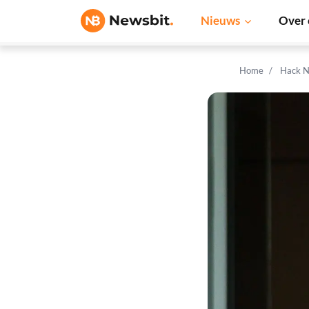
Nieuws
Over 
Home
Hack N