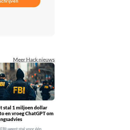
schrijven
Meer Hack nieuws
t stal 1 miljoen dollar
pto en vroeg ChatGPT om
ingsadvies
FBI-agent stal voor één