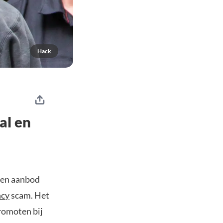
Hack
al en
een aanbod
ncy
scam. Het
romoten bij