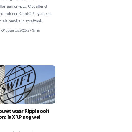
llar aan crypto. Opvallend
rd ook een ChatGPT-gesprek
als bewijs in strafzaak.
r
04 augustus 2026
2 – 3 min
ouwt waar Ripple ooit
n: is XRP nog wel