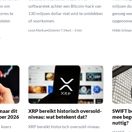
en om
softwarelek achter een Bitcoin-hack van
miljoen do
orms te
130 miljoen dollar niet wist te ontdekken
genoeg we
stelen
of voorkomen.
opgenomen 
Leon Markus
Gisteren 7:54u
1 – 3 min
Hidde Schepe
n
naar dit
XRP bereikt historisch oversold-
SWIFT b
ber 2026
niveau: wat betekent dat?
mee bego
nuttig?
 koers
XRP bereikt historisch oversold-niveau