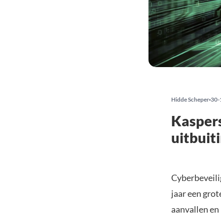
Hidde Scheper
30-
Kaspers
uitbuit
Cyberbeveili
jaar een gro
aanvallen en