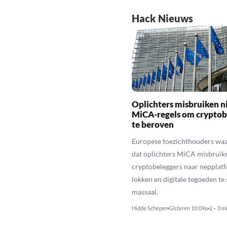
Hack Nieuws
Oplichters misbruiken 
MiCA-regels om cryptob
te beroven
Europese toezichthouders wa
dat oplichters MiCA misbruik
cryptobeleggers naar nepplatf
lokken en digitale tegoeden te 
massaal.
Hidde Scheper
Gisteren 10:09u
2 – 3 m