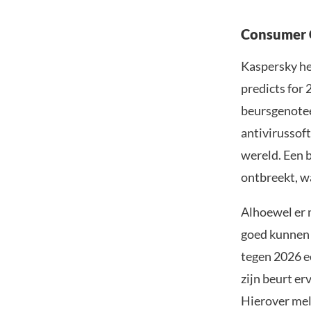
Consumer C
Kaspersky he
predicts for 
beursgenotee
antivirussof
wereld. Een 
ontbreekt, w
Alhoewel er 
goed kunnen 
tegen 2026 e
zijn beurt er
Hierover mel