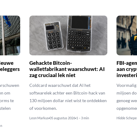
nieuwe
Gehackte Bitcoin-
FBI-agen
eleggers
walletfabrikant waarschuwt: AI
aan cry
zag cruciaal lek niet
invester
arschuwen
Coldcard waarschuwt dat AI het
Voormalig 
en om
softwarelek achter een Bitcoin-hack van
miljoen do
orms te
130 miljoen dollar niet wist te ontdekken
genoeg we
stelen
of voorkomen.
opgenomen 
Leon Markus
05 augustus 2026
1 – 3 min
Hidde Schepe
in