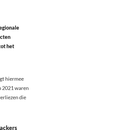
regionale
icten
ot het
igt hiermee
In 2021 waren
erliezen die
hackers