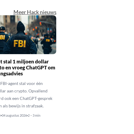
Meer Hack nieuws
t stal 1 miljoen dollar
pto en vroeg ChatGPT om
ingsadvies
FBI-agent stal voor één
llar aan crypto. Opvallend
rd ook een ChatGPT-gesprek
als bewijs in strafzaak.
r
04 augustus 2026
2 – 3 min