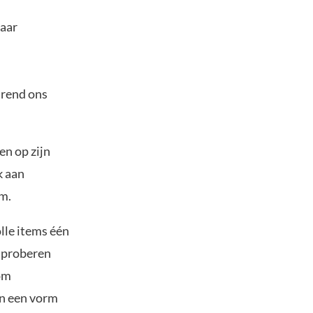
naar
trend ons
en op zijn
k aan
m.
lle items één
n proberen
 om
en een vorm