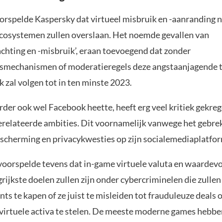
orspelde Kaspersky dat virtueel misbruik en -aanranding 
osystemen zullen overslaan. Het noemde gevallen van
achting en -misbruik’, eraan toevoegend dat zonder
smechanismen of moderatieregels deze angstaanjagende 
k zal volgen tot in ten minste 2023.
der ook wel Facebook heette, heeft erg veel kritiek gekreg
relateerde ambities. Dit voornamelijk vanwege het gebre
scherming en privacykwesties op zijn socialemediaplatfor
voorspelde tevens dat in-game virtuele valuta en waardevo
rijkste doelen zullen zijn onder cybercriminelen die zulle
ts te kapen of ze juist te misleiden tot frauduleuze deals
virtuele activa te stelen. De meeste moderne games hebb