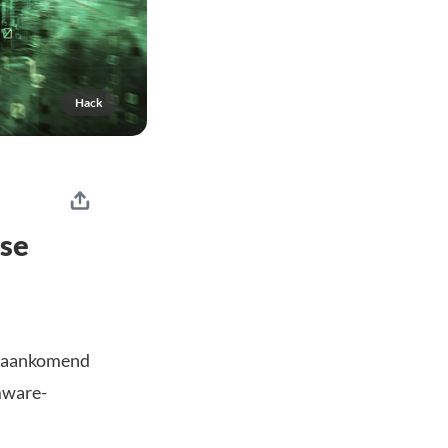
Hack
rse
e aankomend
mware-