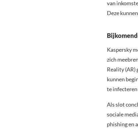
van inkomste
Deze kunnen e
Bijkomende
Kaspersky me
zich meebren
Reality (AR)
kunnen begin
te infectere
Als slot con
sociale medi
phishing en 