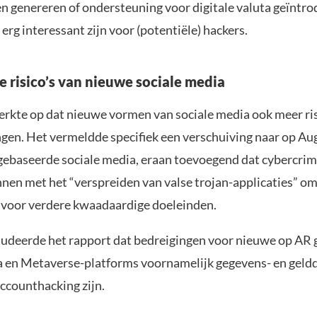
n genereren of ondersteuning voor digitale valuta geïntro
rg interessant zijn voor (potentiële) hackers.
 risico’s van nieuwe sociale media
rkte op dat nieuwe vormen van sociale media ook meer ris
gen. Het vermeldde specifiek een verschuiving naar op A
 gebaseerde sociale media, eraan toevoegend dat cybercri
nen met het “verspreiden van valse trojan-applicaties” o
n voor verdere kwaadaardige doeleinden.
cludeerde het rapport dat bedreigingen voor nieuwe op AR
a en Metaverse-platforms voornamelijk gegevens- en geldd
accounthacking zijn.