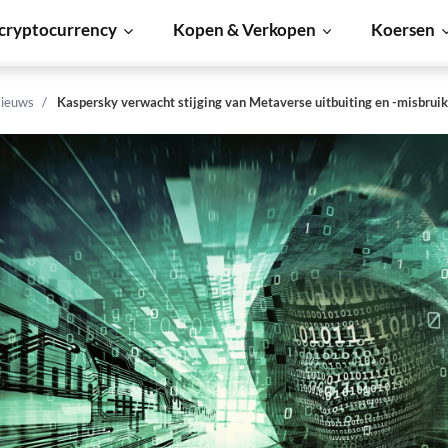
cryptocurrency
Kopen & Verkopen
Koersen
ieuws
Kaspersky verwacht stijging van Metaverse uitbuiting en -misbrui