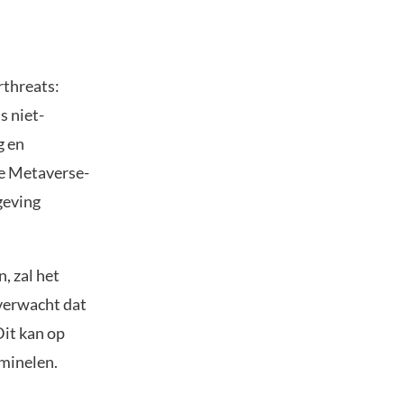
rthreats:
s niet-
g en
de Metaverse-
geving
, zal het
verwacht dat
it kan op
iminelen.