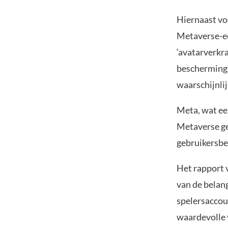
Hiernaast vo
Metaverse-ec
‘avatarverkr
bescherming
waarschijnlij
Meta, wat eer
Metaverse ge
gebruikersbe
Het rapport 
van de belang
spelersaccoun
waardevolle 