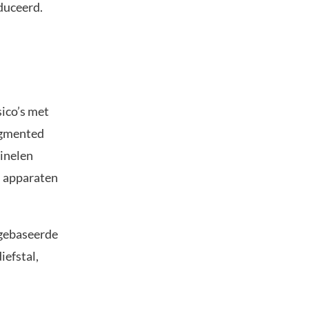
duceerd.
ico’s met
ugmented
minelen
m apparaten
 gebaseerde
iefstal,