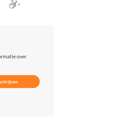
0
ormatie over
schrijven