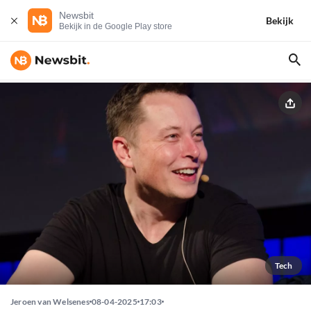
Newsbit
Bekijk
Bekijk in de Google Play store
Tech
Jeroen van Welsenes
08-04-2025
17:03