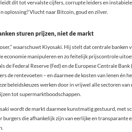
eidt dit tot vervalste cijfers, corrupte leiders en instabiele
n oplossing? Vlucht naar Bitcoin, goud en zilver.
anken sturen prijzen, niet de markt
ser,” waarschuwt Kiyosaki. Hij stelt dat centrale banken v
e economie manipuleren en zo feitelijk prijscontrole uitoe
als de Federal Reserve (Fed) en de Europese Centrale Bank
rs de rentevoeten – en daarmee de kosten van lenen én h
eze beleidskeuzes werken door in vrijwel alle sectoren van
ijzen tot supermarktboodschappen.
saki wordt de markt daarmee kunstmatig gestuurd, met sc
 burgers die afhankelijk zijn van eerlijke en transparante
n.