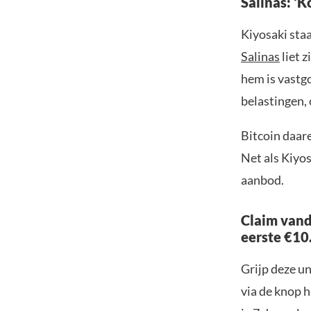
Salinas: ‘K
Kiyosaki staa
Salinas
liet z
hem is vastgo
belastingen,
Bitcoin daare
Net als Kiyos
aanbod.
Claim vand
eerste €10
Grijp deze u
via de knop h