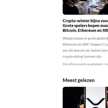
Crypto-winter bijna voo
Grote spelers kopen mas
Bitcoin, Ethereum en X
Whales kopen in grote getale B
Ethereum en XRP. Volgens Cr
zou dit daarom de ‘laatste fase
crypto-daling’ kunnen zijn.
Erik Juffermans
één uur geleden
2 – 4 
Meest gelezen