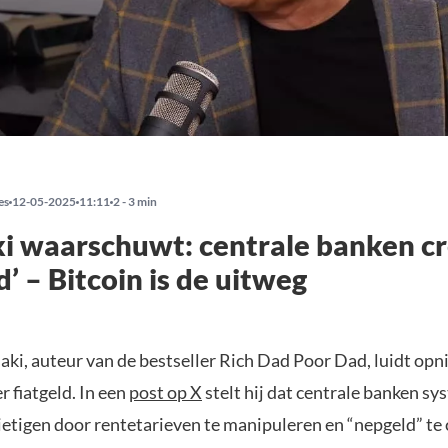
es
12-05-2025
11:11
2 - 3 min
i waarschuwt: centrale banken c
d’ – Bitcoin is de uitweg
aki, auteur van de bestseller Rich Dad Poor Dad, luidt op
 fiatgeld. In een
post op X
stelt hij dat centrale banken s
ietigen door rentetarieven te manipuleren en “nepgeld” te 