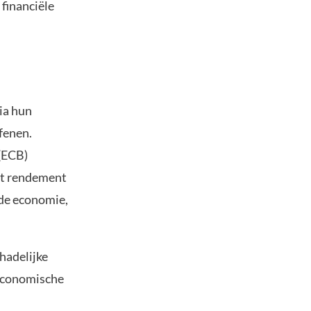
 financiële
ia hun
fenen.
 (ECB)
et rendement
 de economie,
hadelijke
 economische