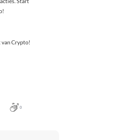
acties. Start
o!
t van Crypto!
0