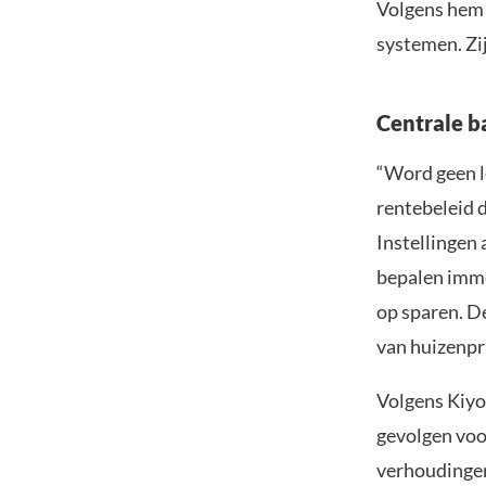
Volgens hem l
systemen. Zij
Centrale b
“Word geen lo
rentebeleid d
Instellingen 
bepalen imme
op sparen. D
van huizenpr
Volgens Kiyo
gevolgen voor
verhoudinge