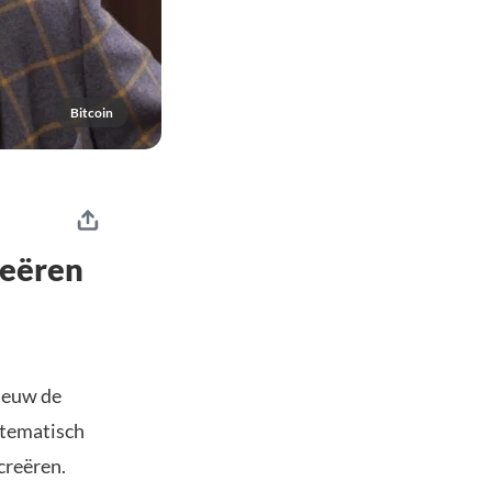
Bitcoin
reëren
nieuw de
ystematisch
creëren.