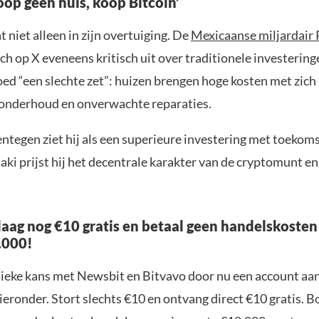
oop geen huis, koop Bitcoin’
t niet alleen in zijn overtuiging. De
Mexicaanse miljardair 
ich op X eveneens kritisch uit over traditionele investerin
ed “een slechte zet”: huizen brengen hoge kosten met zich
 onderhoud en onverwachte reparaties.
ntegen ziet hij als een superieure investering met toekom
aki prijst hij het decentrale karakter van de cryptomunt e
aag nog €10 gratis en betaal geen handelskosten
.000!
nieke kans met Newsbit en Bitvavo door nu een account aa
ieronder. Stort slechts €10 en ontvang direct €10 gratis. 