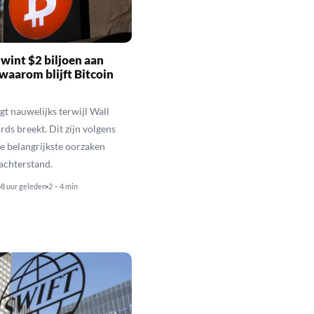
wint $2 biljoen aan
waarom blijft Bitcoin
jgt nauwelijks terwijl Wall
rds breekt. Dit zijn volgens
de belangrijkste oorzaken
 achterstand.
8 uur geleden
2 – 4 min