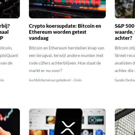
rbij?
Crypto koersupdate: Bitcoin en
S&P 500 
saal
Ethereum worden getest
waarde, 
RP
vandaag
achter?
itcoin,
Bitcoin en Ethereum herstellen knap van
Bitcoin sti
yptoQuant
een terugval, terwijl andere munten met
Street reco
 van de
rode cijfers achterblijven. Hoe staat de
analisten 
markt er nu voor?
achter die
min
Ivo Melchers
6 uur geleden
1 – 3 min
Sander Derks