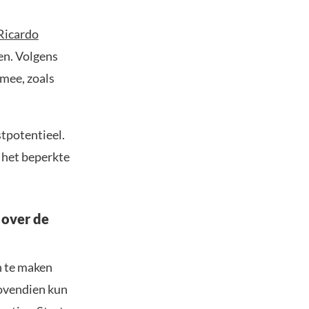
Ricardo
gen. Volgens
 mee, zoals
stpotentieel.
n het beperkte
 over de
n te maken
Bovendien kun