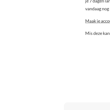
je 7 dagen la
vandaag nog e
Maak je accou
Mis deze kans