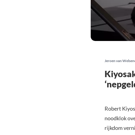
Jeroen van Welsen
Kiyosak
‘nepgel
Robert Kiyos
noodklok over
rijkdom vern