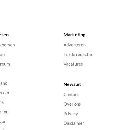
rsen
Marketing
 koersen
Adverteren
oin
Tip de redactie
ereum
Vacatures
dano
Newsbit
ecoin
Contact
na
Over ons
a Inu
Privacy
gon
Disclaimer