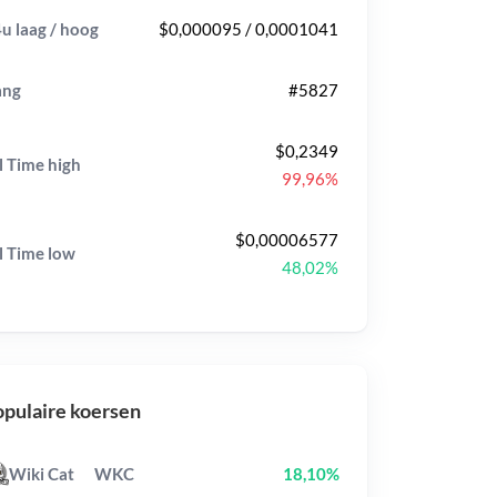
u laag / hoog
$0,000095 / 0,0001041
ang
#5827
$0,2349
l Time
high
99,96%
$0,00006577
l Time
low
48,02%
pulaire koersen
Wiki Cat
WKC
18,10%