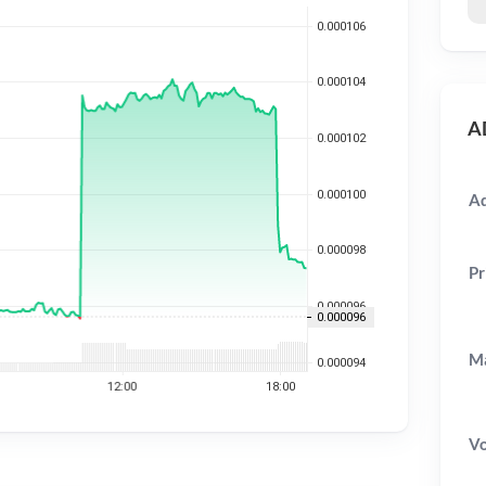
AD
Ad
Pr
Ma
V