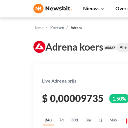
Nieuws
Over 
Home
Koersen
Adrena
Adrena koers
Alle
#5827
Live Adrena prijs
$
0,00009735
1,50%
24u
7d
30d
3m
1j
Max