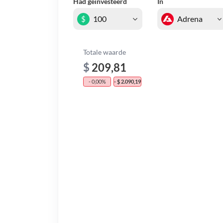
Had geïnvesteerd
In
$
Totale waarde
$
209,81
- 0,00%
- $ 2.090,19