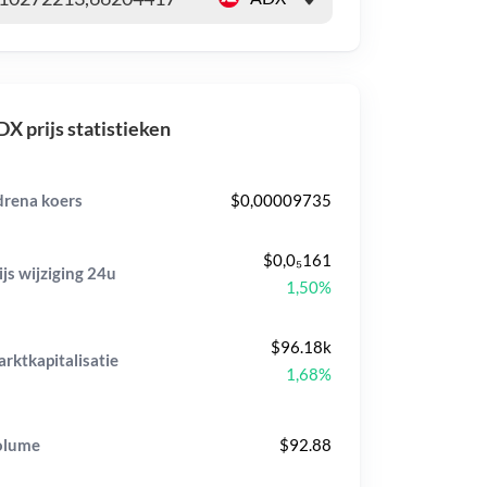
X prijs statistieken
rena koers
$0,00009735
$0,0₅161
ijs wijziging
24u
1,50%
$96.18k
rktkapitalisatie
1,68%
olume
$92.88