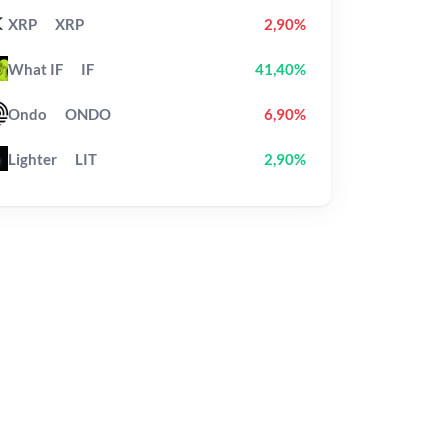
XRP
XRP
2,90%
What IF
IF
41,40%
Ondo
ONDO
6,90%
Lighter
LIT
2,90%