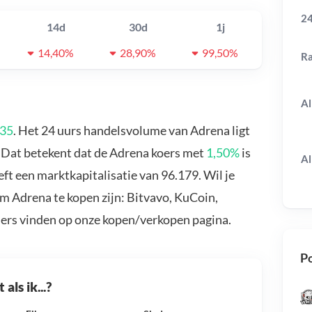
24
14d
30d
1j
14,40%
28,90%
99,50%
R
Al
735
. Het 24 uurs handelsvolume van Adrena ligt
. Dat betekent dat de Adrena koers met
1,50%
is
Al
t een marktkapitalisatie van 96.179. Wil je
m Adrena te kopen zijn: Bitvavo, KuCoin,
ders vinden op onze kopen/verkopen pagina.
Po
als ik...?