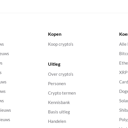
Kopen
Koe
uws
Koop crypto’s
Alle
ieuws
Bitc
ws
Eth
Uitleg
s
XRP
Over crypto’s
euws
Car
Personen
uws
Dog
Crypto termen
uws
Sola
Kennisbank
nieuws
Shib
Basis uitleg
nieuws
Poly
Handelen