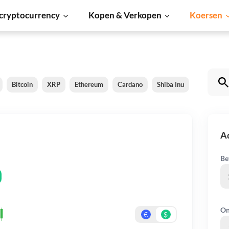
cryptocurrency
Kopen & Verkopen
Koersen
Bitcoin
XRP
Ethereum
Cardano
Shiba Inu
Dogecoin
A
Be
On
€
$