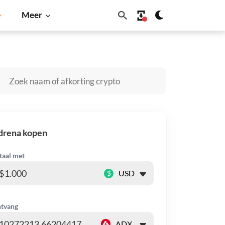
Meer
Solana
BNB
drena kopen
taal met
$
tvang