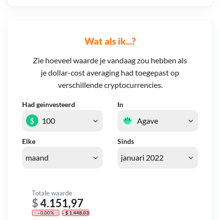
Wat als ik...?
Zie hoeveel waarde je vandaag zou hebben als
je dollar-cost averaging had toegepast op
verschillende cryptocurrencies.
Had geïnvesteerd
In
$
Elke
Sinds
Totale waarde
$
4.151,97
- 0,00%
- $ 1.448,03