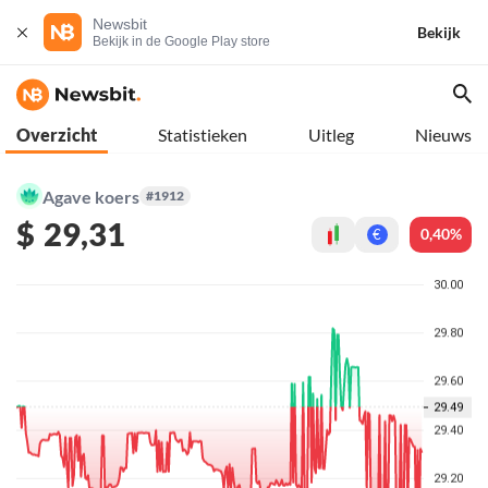
Newsbit
Bekijk
Bekijk in de Google Play store
Overzicht
Statistieken
Uitleg
Nieuws
Agave koers
#1912
$
29,31
0,40%
€