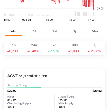
24u
7d
30d
1j
Max
1u
24u
7d
30d
1j
0,20%
0,40%
2,60%
3,80%
36,60%
AGVE prijs statistieken
24u laag / hoog
$29,03
$29,82
Rang
Agave koers
#1912
$29,31
Circulating Supply
Max Supply
100k
100k