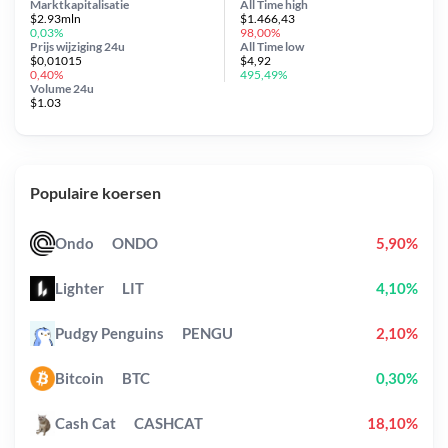
Marktkapitalisatie
All Time
high
$2.93mln
$1.466,43
0,03%
98,00%
Prijs wijziging
24u
All Time
low
$0,01015
$4,92
0,40%
495,49%
Volume 24u
$1.03
Populaire koersen
Ondo
ONDO
5,90%
Lighter
LIT
4,10%
Pudgy Penguins
PENGU
2,10%
Bitcoin
BTC
0,30%
Cash Cat
CASHCAT
18,10%