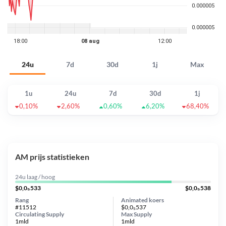
24u
7d
30d
1j
Max
1u
24u
7d
30d
1j
0,10%
2,60%
0,60%
6,20%
68,40%
AM prijs statistieken
24u laag / hoog
$0,0₅533
$0,0₅538
Rang
Animated koers
#11512
$0,0₅537
Circulating Supply
Max Supply
1mld
1mld