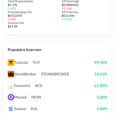
Marktkapitalisatie
All Time
high
$5.37k
$0,0006262
0,48%
99,14%
Prijs wijziging
24u
All Time
low
$0,0₇2545
$0,0₅456
2,60%
17,62%
Volume 24u
$23.89
Populaire koersen
Tutorial
TUT
99,70%
StonkBroker
STONKBROKER
54,10%
Fusionist
ACE
22,90%
Monad
MON
1,00%
Solana
SOL
3,60%