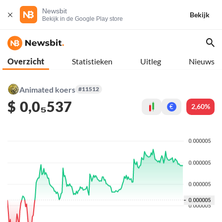
Newsbit
Bekijk
Bekijk in de Google Play store
Overzicht
Statistieken
Uitleg
Nieuws
Animated koers
#11512
$
0,0₅537
2,60%
€