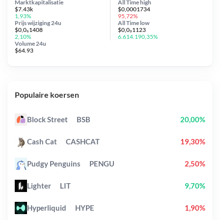
Marktkapitalisatie
All Time
high
$7.43k
$0,0001734
1,93%
95,72%
Prijs wijziging
24u
All Time
low
$0,0₆1408
$0,0₉1123
2,10%
6.614.190,35%
Volume 24u
$64.93
Populaire koersen
Block Street
BSB
20,00%
Cash Cat
CASHCAT
19,30%
Pudgy Penguins
PENGU
2,50%
Lighter
LIT
9,70%
Hyperliquid
HYPE
1,90%