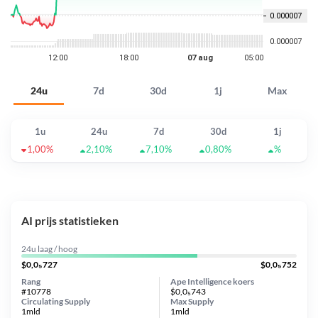
24u
7d
30d
1j
Max
1u
24u
7d
30d
1j
1,00%
2,10%
7,10%
0,80%
%
AI prijs statistieken
24u laag / hoog
$0,0₅727
$0,0₅752
Rang
Ape Intelligence koers
#10778
$0,0₅743
Circulating Supply
Max Supply
1mld
1mld