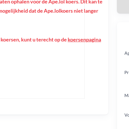
en ophalen voor de Ape.lol koers. Dit kan te
e mogelijkheid dat de Ape.lolkoers niet langer
 koersen, kunt u terecht op de
koersenpagina
Ap
Pr
Ma
V