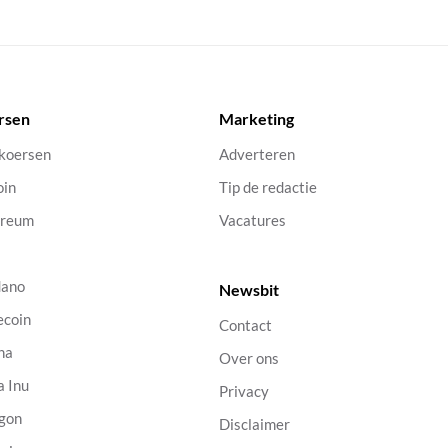
rsen
Marketing
 koersen
Adverteren
oin
Tip de redactie
ereum
Vacatures
dano
Newsbit
ecoin
Contact
na
Over ons
a Inu
Privacy
gon
Disclaimer