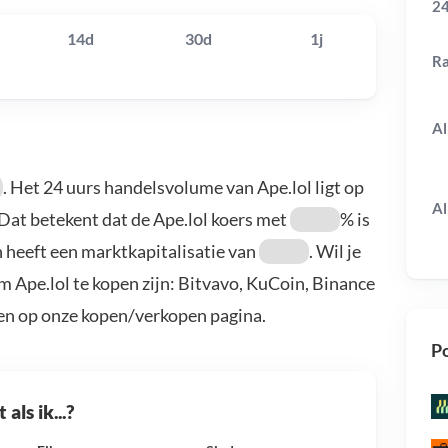
24
14d
30d
1j
R
Al
. Het 24 uurs handelsvolume van Ape.lol ligt op
Al
 Dat betekent dat de Ape.lol koers met
% is
 heeft een marktkapitalisatie van
. Wil je
m Ape.lol te kopen zijn: Bitvavo, KuCoin, Binance
en op onze kopen/verkopen pagina.
Po
als ik...?