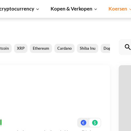
cryptocurrency
Kopen & Verkopen
Koersen
itcoin
XRP
Ethereum
Cardano
Shiba Inu
Dogecoin
S
Ap
Be
On
€
$