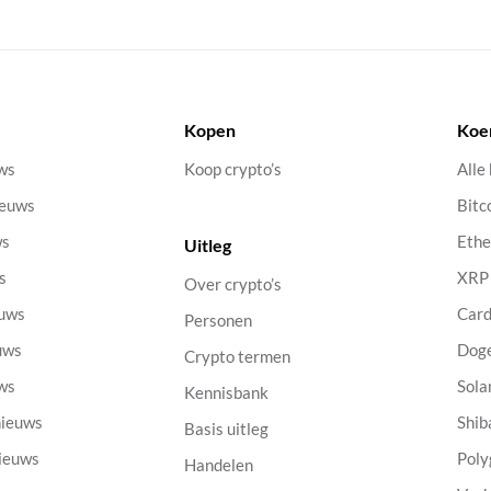
Kopen
Koe
uws
Koop crypto’s
Alle
ieuws
Bitc
ws
Eth
Uitleg
s
XRP
Over crypto’s
euws
Car
Personen
uws
Dog
Crypto termen
uws
Sola
Kennisbank
nieuws
Shib
Basis uitleg
nieuws
Poly
Handelen