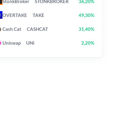
StonkBroker
STONKBROKER
36,20%
OVERTAKE
TAKE
49,30%
Cash Cat
CASHCAT
31,40%
Uniswap
UNI
2,20%