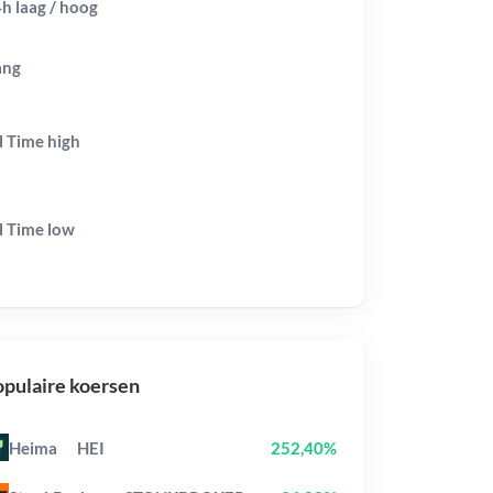
h laag / hoog
ang
l Time
high
l Time
low
pulaire koersen
Heima
HEI
252,40%