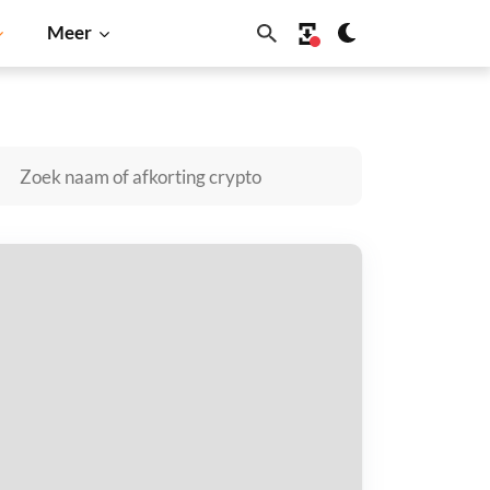
Meer
olana
BNB
e.lol kopen
taal met
$
tvang