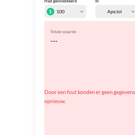
Had geïnvesteerd
In
$
Totale waarde
---
Door een fout konden er geen gegevens
opnieuw.