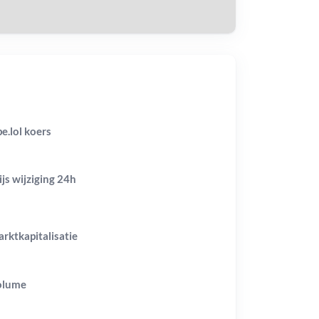
e.lol koers
ijs wijziging
24h
rktkapitalisatie
olume