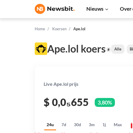
Nieuws
Over 
Home
Koersen
Ape.lol
Ape.lol koers
Alle
B
#
Live Ape.lol prijs
$
0,0₅655
3,80%
24u
7d
30d
3m
1j
Max