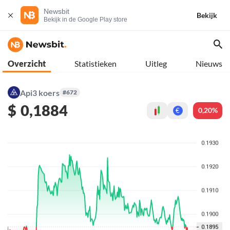
Newsbit
Bekijk
Bekijk in de Google Play store
Overzicht
Statistieken
Uitleg
Nieuws
Api3 koers
#672
$
0,1884
0,20%
€