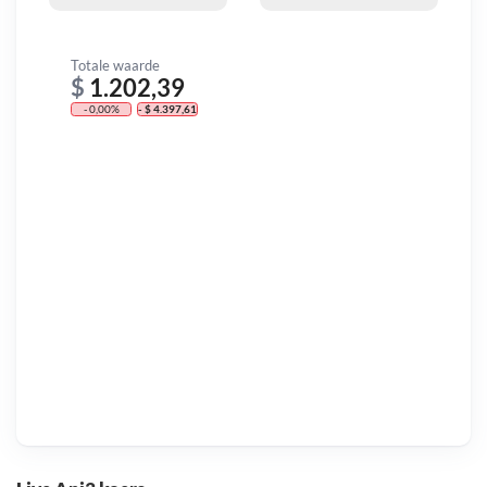
Totale waarde
$
1.202,39
- 0,00%
- $ 4.397,61