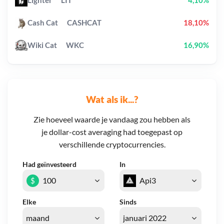
Lighter
LIT
4,10%
Cash Cat
CASHCAT
18,10%
Wiki Cat
WKC
16,90%
Wat als ik...?
Zie hoeveel waarde je vandaag zou hebben als
je dollar-cost averaging had toegepast op
verschillende cryptocurrencies.
Had geïnvesteerd
In
$
Elke
Sinds