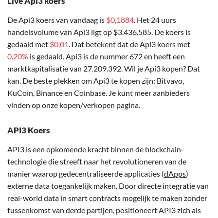
Live Api3 koers
De Api3 koers van vandaag is
$0,1884
. Het 24 uurs
handelsvolume van Api3 ligt op $3.436.585. De koers is
gedaald met
$0,01
. Dat betekent dat de Api3 koers met
0,20%
is gedaald. Api3 is de nummer 672 en heeft een
marktkapitalisatie van 27.209.392. Wil je Api3 kopen? Dat
kan. De beste plekken om Api3 te kopen zijn: Bitvavo,
KuCoin, Binance en Coinbase. Je kunt meer aanbieders
vinden op onze kopen/verkopen pagina.
API3 Koers
API3 is een opkomende kracht binnen de blockchain-
technologie die streeft naar het revolutioneren van de
manier waarop gedecentraliseerde applicaties (
dApps
)
externe data toegankelijk maken. Door directe integratie van
real-world data in smart contracts mogelijk te maken zonder
tussenkomst van derde partijen, positioneert API3 zich als