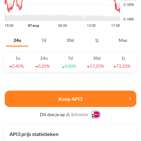
24u
7d
30d
1j
Max
1u
24u
7d
30d
1j
0,40%
0,20%
0,00%
13,20%
73,20%
Koop API3
Dit doe je op
API3 prijs statistieken