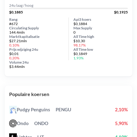
24u laag / hoog
$0,1885
$0,1925
Rang
Api3 koers
#672
$0,1884
Circulating Supply
Max Supply
144.4mln
0
Marktkapitalisatie
All Time
high
$27.21mln
$10,30
0,10%
98,17%
Prijs wijziging
24u
All Time
low
$0,01
$0,1849
0,20%
1,93%
Volume 24u
$3.44mln
Populaire koersen
Pudgy Penguins
PENGU
2,10%
Ondo
ONDO
5,90%