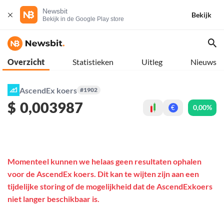
Newsbit
Bekijk
Bekijk in de Google Play store
Overzicht
Statistieken
Uitleg
Nieuws
AscendEx koers
#1902
$
0,003987
0,00%
€
Momenteel kunnen we helaas geen resultaten ophalen
voor de AscendEx koers. Dit kan te wijten zijn aan een
tijdelijke storing of de mogelijkheid dat de AscendExkoers
niet langer beschikbaar is.