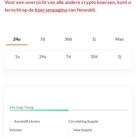
Voor een overzicht van alle andere crypto koersen, kunt u
terecht op de
koersenpagina
van Newsbit.
24u
7d
30d
1j
Max
1u
24u
7d
30d
1j
24u laag / hoog
AscendEx koers
Circulating Supply
Volume
Max Supply