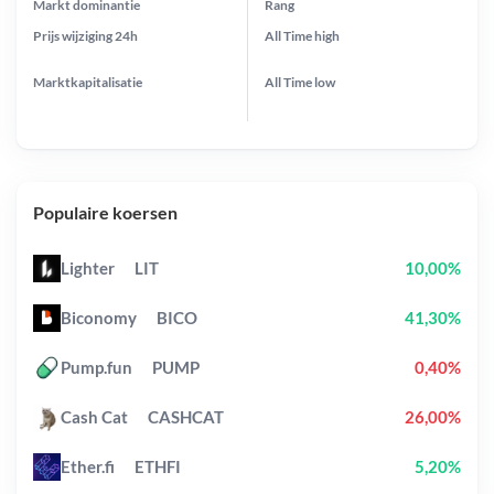
Markt dominantie
Rang
Prijs wijziging
24h
All Time
high
Marktkapitalisatie
All Time
low
Populaire koersen
Lighter
LIT
10,00%
Biconomy
BICO
41,30%
Pump.fun
PUMP
0,40%
Cash Cat
CASHCAT
26,00%
Ether.fi
ETHFI
5,20%