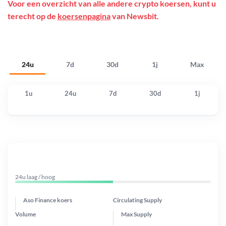
Voor een overzicht van alle andere crypto koersen, kunt u
terecht op de
koersenpagina
van Newsbit.
24u
7d
30d
1j
Max
1u
24u
7d
30d
1j
24u laag / hoog
Aso Finance koers
Circulating Supply
Volume
Max Supply