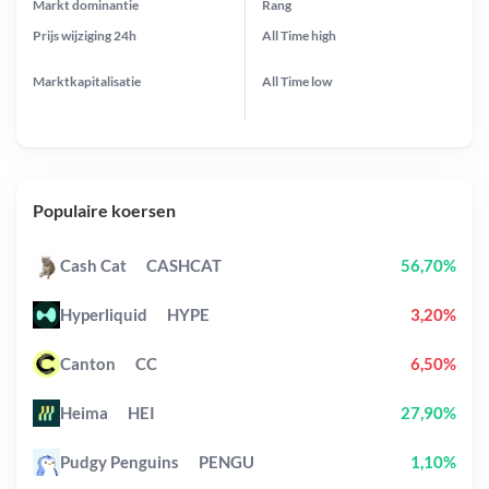
Markt dominantie
Rang
Prijs wijziging
24h
All Time
high
Marktkapitalisatie
All Time
low
Populaire koersen
Cash Cat
CASHCAT
56,70%
Hyperliquid
HYPE
3,20%
Canton
CC
6,50%
Heima
HEI
27,90%
Pudgy Penguins
PENGU
1,10%