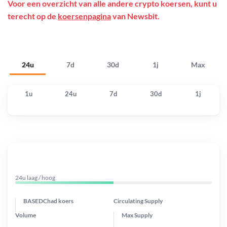
Voor een overzicht van alle andere crypto koersen, kunt u
terecht op de
koersenpagina
van Newsbit.
24u
7d
30d
1j
Max
1u
24u
7d
30d
1j
24u laag / hoog
BASEDChad koers
Circulating Supply
Volume
Max Supply