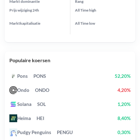
Markt dominantie
Rang
Prijs wijziging
24h
All Time
high
Marktkapitalisatie
All Time
low
Populaire koersen
Pons
PONS
52,20%
Ondo
ONDO
4,20%
Solana
SOL
1,20%
Heima
HEI
8,40%
Pudgy Penguins
PENGU
0,30%