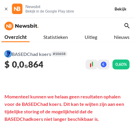
Newsbit
Bekijk
Bekijk in de Google Play store
Overzicht
Statistieken
Uitleg
Nieuws
BASEDChad koers
#10658
$
0,0₅864
0,60%
€
Momenteel kunnen we helaas geen resultaten ophalen
voor de BASEDChad koers. Dit kan te wijten zijn aan een
tijdelijke storing of de mogelijkheid dat de
BASEDChadkoers niet langer beschikbaar is.