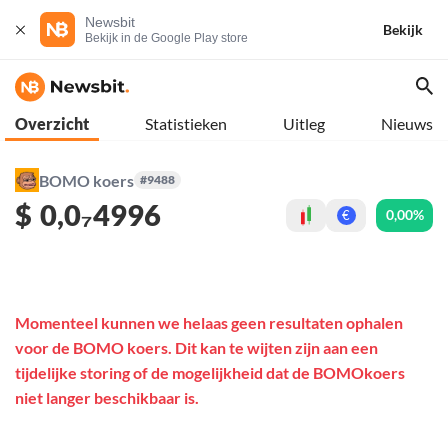
Newsbit
Bekijk
Bekijk in de Google Play store
Overzicht
Statistieken
Uitleg
Nieuws
BOMO koers
#9488
$
0,0₇4996
0,00%
€
Momenteel kunnen we helaas geen resultaten ophalen
voor de BOMO koers. Dit kan te wijten zijn aan een
tijdelijke storing of de mogelijkheid dat de BOMOkoers
niet langer beschikbaar is.