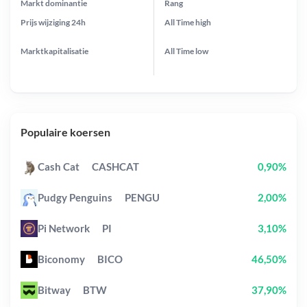
Markt dominantie
Rang
Prijs wijziging
24h
All Time
high
Marktkapitalisatie
All Time
low
Populaire koersen
Cash Cat
CASHCAT
0,90%
Pudgy Penguins
PENGU
2,00%
Pi Network
PI
3,10%
Biconomy
BICO
46,50%
Bitway
BTW
37,90%