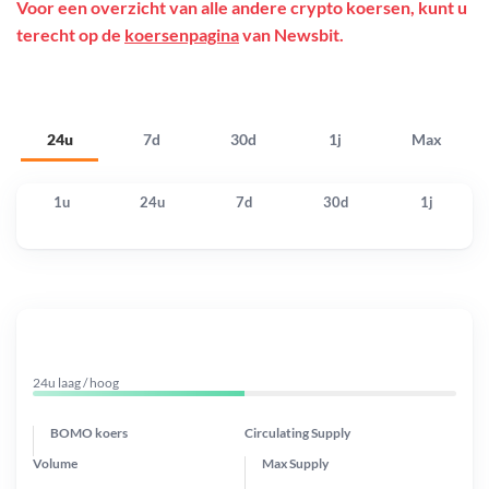
Voor een overzicht van alle andere crypto koersen, kunt u
terecht op de
koersenpagina
van Newsbit.
24u
7d
30d
1j
Max
1u
24u
7d
30d
1j
24u laag / hoog
BOMO koers
Circulating Supply
Volume
Max Supply