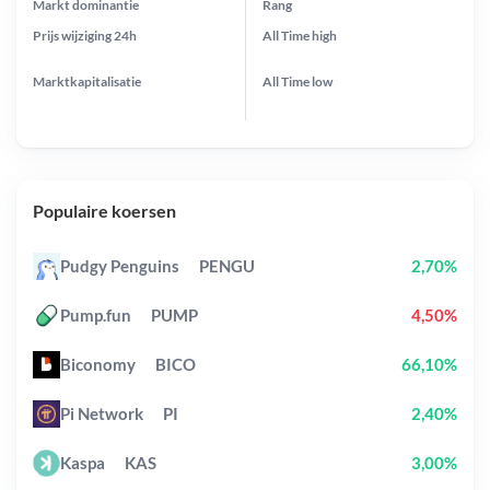
Markt dominantie
Rang
Prijs wijziging
24h
All Time
high
Marktkapitalisatie
All Time
low
Populaire koersen
Pudgy Penguins
PENGU
2,70%
Pump.fun
PUMP
4,50%
Biconomy
BICO
66,10%
Pi Network
PI
2,40%
Kaspa
KAS
3,00%