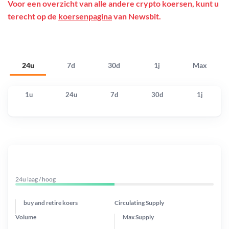
Voor een overzicht van alle andere crypto koersen, kunt u
terecht op de
koersenpagina
van Newsbit.
24u
7d
30d
1j
Max
1u
24u
7d
30d
1j
24u laag / hoog
buy and retire koers
Circulating Supply
Volume
Max Supply