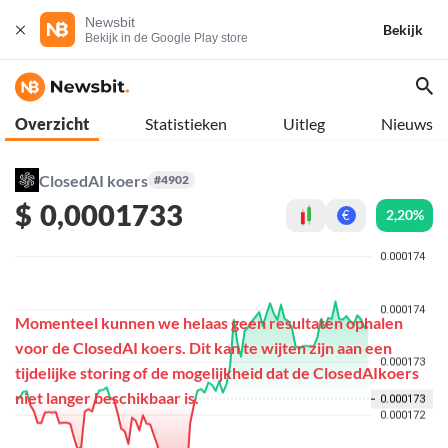
Newsbit
Bekijk
Bekijk in de Google Play store
Overzicht
Statistieken
Uitleg
Nieuws
ClosedAI koers
#4902
$
0,0001733
2,20%
€
Momenteel kunnen we helaas geen resultaten ophalen
voor de ClosedAI koers. Dit kan te wijten zijn aan een
tijdelijke storing of de mogelijkheid dat de ClosedAIkoers
niet langer beschikbaar is.