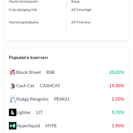
Markt dominantie
Rang
Prijs wijziging
24h
All Time
high
Marktkapitalisatie
All Time
low
Populaire koersen
Block Street
BSB
20,00%
Cash Cat
CASHCAT
19,30%
Pudgy Penguins
PENGU
2,50%
Lighter
LIT
9,70%
Hyperliquid
HYPE
1,90%