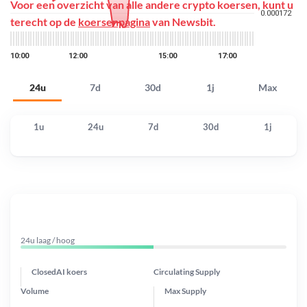
Voor een overzicht van alle andere crypto koersen, kunt u
terecht op de
koersenpagina
van Newsbit.
24u
7d
30d
1j
Max
1u
24u
7d
30d
1j
24u laag / hoog
ClosedAI koers
Circulating Supply
Volume
Max Supply