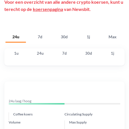
Voor een overzicht van alle andere crypto koersen, kunt u
terecht op de
koersenpagina
van Newsbit.
24u
7d
30d
1j
Max
1u
24u
7d
30d
1j
24u laag / hoog
Coffee koers
Circulating Supply
Volume
Max Supply