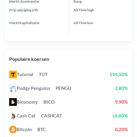
Markt dominantie
Rang
Prijs wijziging
24h
All Time
high
Marktkapitalisatie
All Time
low
Populaire koersen
Tutorial
TUT
194,50%
Pudgy Penguins
PENGU
2,80%
Biconomy
BICO
9,90%
Cash Cat
CASHCAT
16,60%
Bitcoin
BTC
0,20%