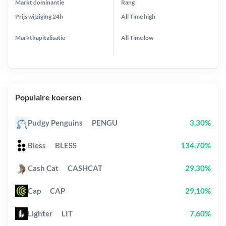
Markt dominantie
Rang
Prijs wijziging
24h
All Time
high
Marktkapitalisatie
All Time
low
Populaire koersen
Pudgy Penguins
PENGU
3,30%
Bless
BLESS
134,70%
Cash Cat
CASHCAT
29,30%
Cap
CAP
29,10%
Lighter
LIT
7,60%