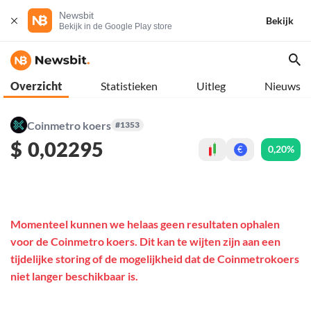
Newsbit
Bekijk
Bekijk in de Google Play store
Overzicht
Statistieken
Uitleg
Nieuws
Coinmetro koers
#1353
$
0,02295
0,20%
€
Momenteel kunnen we helaas geen resultaten ophalen
voor de Coinmetro koers. Dit kan te wijten zijn aan een
tijdelijke storing of de mogelijkheid dat de Coinmetrokoers
niet langer beschikbaar is.