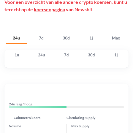
Voor een overzicht van alle andere crypto koersen, kunt u
terecht op de
koersenpagina
van Newsbit.
24u
7d
30d
1j
Max
1u
24u
7d
30d
1j
24u laag / hoog
Coinmetro koers
Circulating Supply
Volume
Max Supply