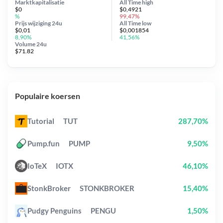
Marktkapitalisatie
All Time
high
$0
$0,4921
%
99,47%
Prijs wijziging
24u
All Time
low
$0,01
$0,001854
8,90%
41,56%
Volume 24u
$71.82
Populaire koersen
Tutorial
TUT
287,70%
Pump.fun
PUMP
9,50%
IoTeX
IOTX
46,10%
StonkBroker
STONKBROKER
15,40%
Pudgy Penguins
PENGU
1,50%