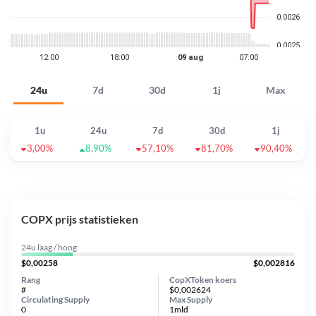
24u
7d
30d
1j
Max
1u
24u
7d
30d
1j
3,00%
8,90%
57,10%
81,70%
90,40%
COPX prijs statistieken
24u laag / hoog
$0,00258
$0,002816
Rang
CopXToken koers
#
$0,002624
Circulating Supply
Max Supply
0
1mld