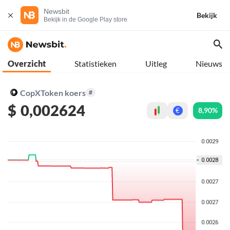
Newsbit
Bekijk
Bekijk in de Google Play store
Overzicht
Statistieken
Uitleg
Nieuws
CopXToken koers
#
$
0,002624
8,90%
€