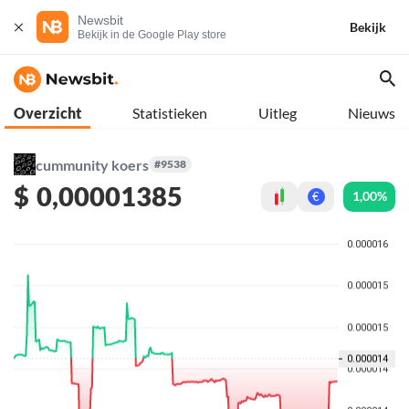
Newsbit
Bekijk
Bekijk in de Google Play store
Overzicht
Statistieken
Uitleg
Nieuws
cummunity koers
#9538
$
0,00001385
1,00%
€