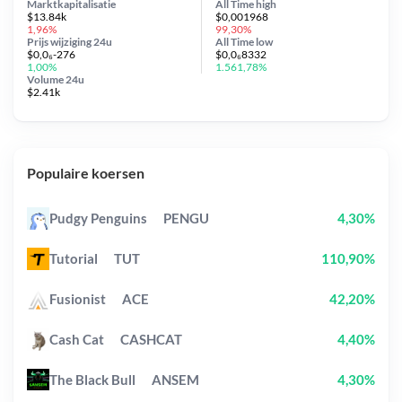
Marktkapitalisatie
All Time
high
$13.84k
$0,001968
1,96%
99,30%
Prijs wijziging
24u
All Time
low
$0,0₆-276
$0,0₆8332
1,00%
1.561,78%
Volume 24u
$2.41k
Populaire koersen
Pudgy Penguins
PENGU
4,30%
Tutorial
TUT
110,90%
Fusionist
ACE
42,20%
Cash Cat
CASHCAT
4,40%
The Black Bull
ANSEM
4,30%