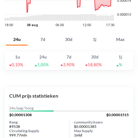
24u
7d
30d
1j
Max
1u
24u
7d
30d
1j
0,10%
1,00%
3,90%
58,80%
%
CUM prijs statistieken
24u laag / hoog
$0,00001308
$0,00001515
Rang
cummunity koers
#9538
$0,00001385
Circulating Supply
Max Supply
999.77mln
1mld