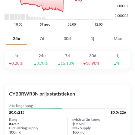
24u
7d
30d
1j
Max
1u
24u
7d
30d
1j
0,20%
3,70%
15,10%
18,90%
%
CYB3RWR3N prijs statistieken
24u laag / hoog
$0,0₅215
$0,0₅226
Rang
cyb3rwr3n koers
#4605
$0,0₅22
Circulating Supply
Max Supply
100mld
100mld