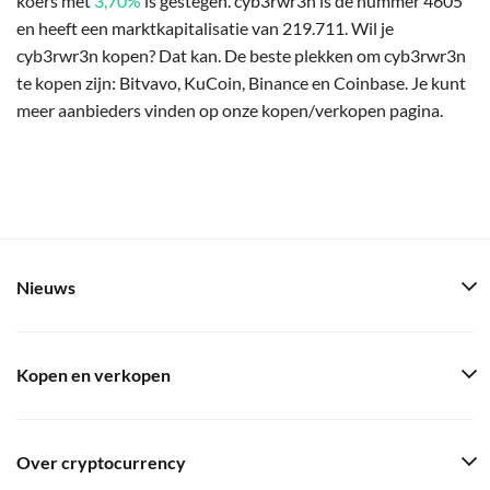
koers met
3,70%
is gestegen. cyb3rwr3n is de nummer 4605
en heeft een marktkapitalisatie van 219.711. Wil je
cyb3rwr3n kopen? Dat kan. De beste plekken om cyb3rwr3n
te kopen zijn: Bitvavo, KuCoin, Binance en Coinbase. Je kunt
meer aanbieders vinden op onze kopen/verkopen pagina.
Nieuws
Kopen en verkopen
Over cryptocurrency