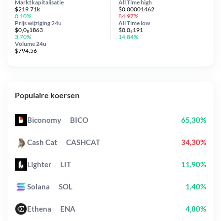
Marktkapitalisatie
All Time
high
$219.71k
$0,00001462
0,10%
84,97%
Prijs wijziging
24u
All Time
low
$0,0₈1863
$0,0₅191
3,70%
14,84%
Volume 24u
$794.56
Populaire koersen
Biconomy
BICO
65,30%
Cash Cat
CASHCAT
34,30%
Lighter
LIT
11,90%
Solana
SOL
1,40%
Ethena
ENA
4,80%