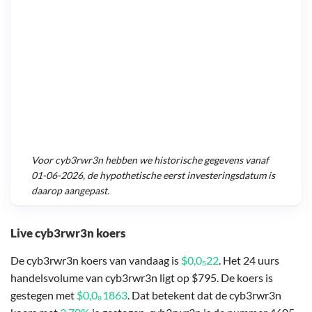
Voor
cyb3rwr3n
hebben we historische gegevens vanaf
01-06-2026
, de hypothetische eerst investeringsdatum is
daarop aangepast.
Live cyb3rwr3n koers
De cyb3rwr3n koers van vandaag is
$0,0₅22
. Het 24 uurs
handelsvolume van cyb3rwr3n ligt op $795. De koers is
gestegen met
$0,0₈1863
. Dat betekent dat de cyb3rwr3n