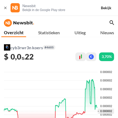
Newsbit
Bekijk
Bekijk in de Google Play store
Overzicht
Statistieken
Uitleg
Nieuws
cyb3rwr3n koers
#4605
$
0,0₅22
3,70%
€