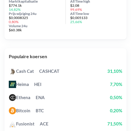
Marktkapitalisatie
All Time
high
$774.1k
$2,08
14,82%
99,69%
Prijs wijziging
24u
All Time
low
$0,0008325
$0,005133
0,80%
25,66%
Volume 24u
$60.38k
Populaire koersen
Cash Cat
CASHCAT
31,10%
Heima
HEI
7,70%
Ethena
ENA
0,50%
Bitcoin
BTC
0,20%
Fusionist
ACE
71,50%