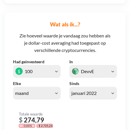
Wat als ik...?
Zie hoeveel waarde je vandaag zou hebben als
je dollar-cost averaging had toegepast op
verschillende cryptocurrencies.
Had geïnvesteerd
In
$
Elke
Sinds
Totale waarde
$
274,79
- 0,00%
- $ 2.725,21