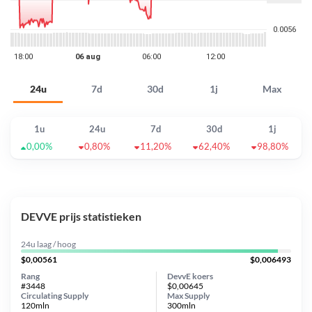
24u
7d
30d
1j
Max
1u
24u
7d
30d
1j
0,00%
0,80%
11,20%
62,40%
98,80%
DEVVE prijs statistieken
24u laag / hoog
$0,00561
$0,006493
Rang
DevvE koers
#3448
$0,00645
Circulating Supply
Max Supply
120mln
300mln