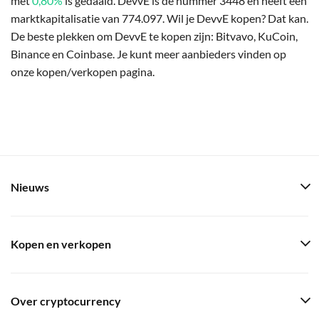
met
0,80%
is gedaald. DevvE is de nummer 3448 en heeft een
marktkapitalisatie van 774.097. Wil je DevvE kopen? Dat kan.
De beste plekken om DevvE te kopen zijn: Bitvavo, KuCoin,
Binance en Coinbase. Je kunt meer aanbieders vinden op
onze kopen/verkopen pagina.
Nieuws
Kopen en verkopen
Over cryptocurrency