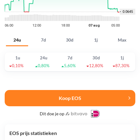
24u
7d
30d
1j
Max
1u
24u
7d
30d
1j
0,10%
0,80%
5,60%
12,80%
87,30%
Koop EOS
Dit doe je op
EOS prijs statistieken