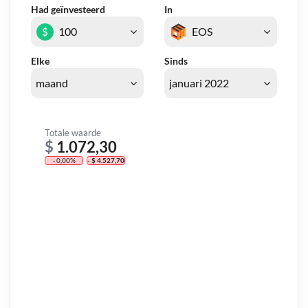
Had geïnvesteerd
In
$
Elke
Sinds
Totale waarde
$
1.072,30
- 0,00%
- $ 4.527,70