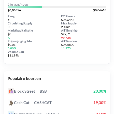
24u laag / hoog
$0,06356
$0,06618
Rang
EOS koers
#
$0,06448
Circulating Supply
Max Supply
0
2.1mld
Marktkapitalisatie
All Time
high
$0
$22,71
%
99,72%
Prijs wijziging
24u
All Time
low
$0,01
$0,05800
0,80%
11,17%
Volume 24u
$11.99k
Populaire koersen
Block Street
BSB
20,00%
Cash Cat
CASHCAT
19,30%