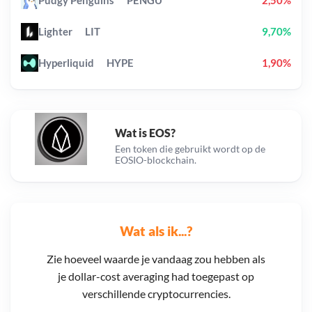
Pudgy Penguins
PENGU
2,50%
Lighter
LIT
9,70%
Hyperliquid
HYPE
1,90%
Wat is EOS?
Een token die gebruikt wordt op de
EOSIO-blockchain.
Wat als ik...?
Zie hoeveel waarde je vandaag zou hebben als
je dollar-cost averaging had toegepast op
verschillende cryptocurrencies.