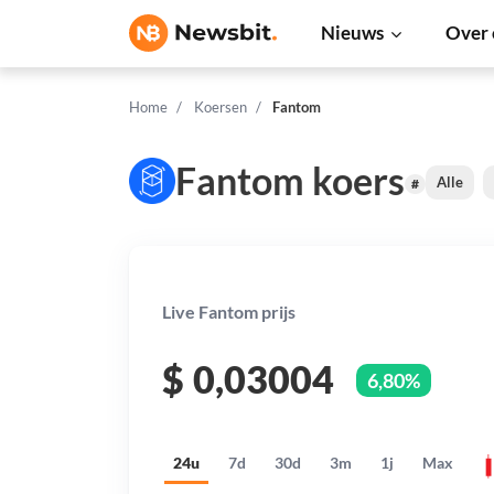
Nieuws
Over 
Home
Koersen
Fantom
Fantom koers
Alle
#
Live Fantom prijs
$
0,03004
6,80%
24u
7d
30d
3m
1j
Max