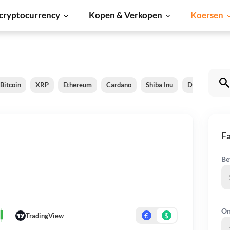
cryptocurrency
Kopen & Verkopen
Koersen
Bitcoin
XRP
Ethereum
Cardano
Shiba Inu
Dogecoin
F
Be
On
€
$
TradingView