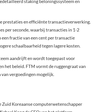
edetailleerd staking beloningssysteem en
e prestaties en efficiënte transactieverwerking.
s per seconde, waarbij transacties in 1-2
en fractie van een cent per transactie
ogere schaalbaarheid tegen lagere kosten.
teem aandrijft en wordt toegepast voor
en het beleid. FTM vormt de ruggengraat van
n van vergoedingen mogelijk.
de Zuid Koreaanse computerwetenschapper
ichael Kong de CEO van het platform.