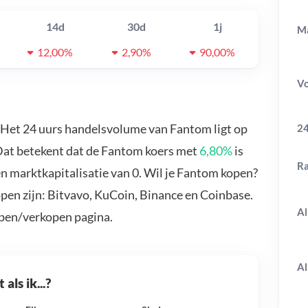
14d
30d
1j
Ma
12,00%
2,90%
90,00%
V
. Het 24 uurs handelsvolume van Fantom ligt op
24
 Dat betekent dat de Fantom koers met
6,80%
is
R
n marktkapitalisatie van 0. Wil je Fantom kopen?
pen zijn: Bitvavo, KuCoin, Binance en Coinbase.
Al
open/verkopen pagina.
Al
als ik...?