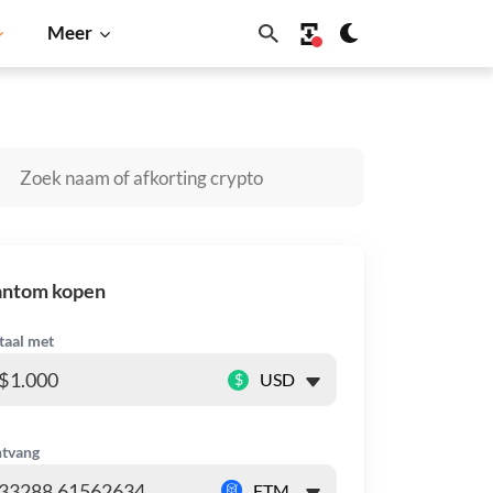
Meer
Solana
BNB
antom kopen
taal met
$
tvang