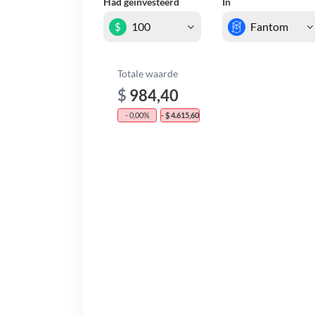
Had geïnvesteerd
In
$
Totale waarde
$
984,40
- 0,00%
- $ 4.615,60