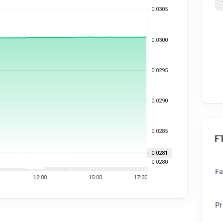
FT
Fa
Pr