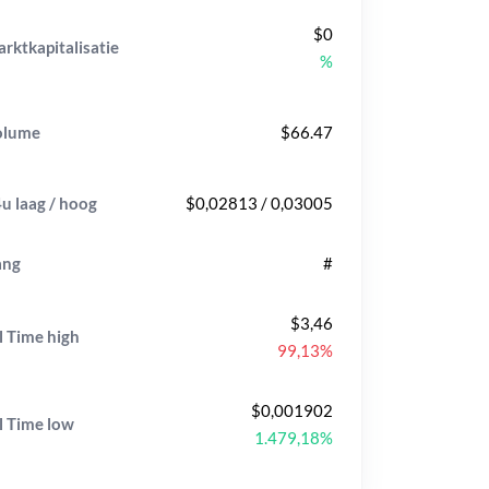
$0
rktkapitalisatie
%
olume
$66.47
u laag / hoog
$0,02813 / 0,03005
ang
#
$3,46
l Time
high
99,13%
$0,001902
l Time
low
1.479,18%