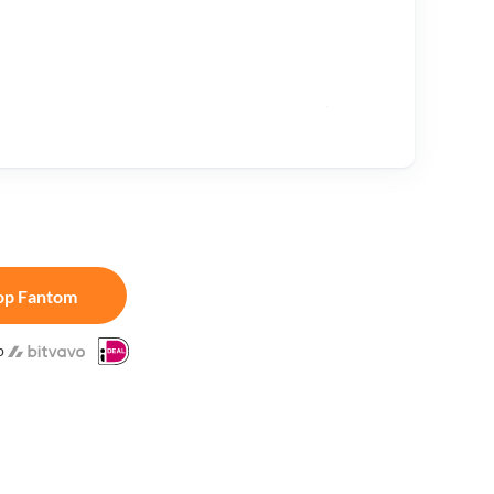
op Fantom
p