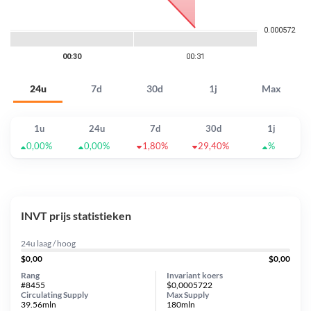
24u
7d
30d
1j
Max
1u
24u
7d
30d
1j
0,00%
0,00%
1,80%
29,40%
%
INVT prijs statistieken
24u laag / hoog
$0,00
$0,00
Rang
Invariant koers
#8455
$0,0005722
Circulating Supply
Max Supply
39.56mln
180mln