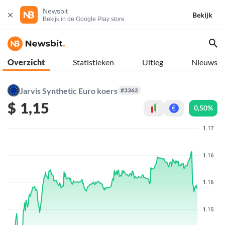
Newsbit
Bekijk
Bekijk in de Google Play store
Overzicht
Statistieken
Uitleg
Nieuws
Jarvis Synthetic Euro koers
#3362
$
1,15
0,50%
€