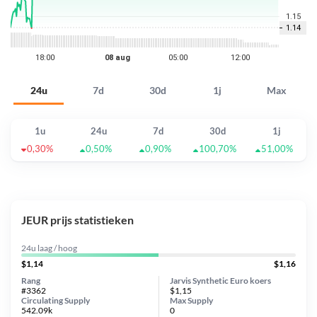
24u
7d
30d
1j
Max
1u
24u
7d
30d
1j
0,30%
0,50%
0,90%
100,70%
51,00%
JEUR prijs statistieken
24u laag / hoog
$1,14
$1,16
Rang
Jarvis Synthetic Euro koers
#3362
$1,15
Circulating Supply
Max Supply
542.09k
0