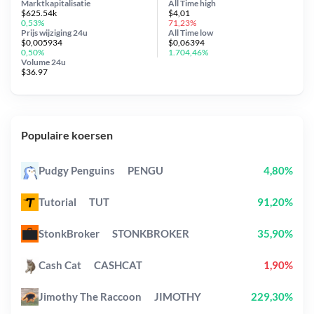
Marktkapitalisatie
All Time
high
$625.54k
$4,01
0,53%
71,23%
Prijs wijziging
24u
All Time
low
$0,005934
$0,06394
0,50%
1.704,46%
Volume 24u
$36.97
Populaire koersen
Pudgy Penguins
PENGU
4,80%
Tutorial
TUT
91,20%
StonkBroker
STONKBROKER
35,90%
Cash Cat
CASHCAT
1,90%
Jimothy The Raccoon
JIMOTHY
229,30%