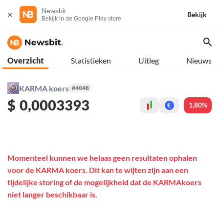
Newsbit
Bekijk
Bekijk in de Google Play store
Overzicht
Statistieken
Uitleg
Nieuws
KARMA koers
#4048
$
0,0003393
1,80%
€
Momenteel kunnen we helaas geen resultaten ophalen
voor de KARMA koers. Dit kan te wijten zijn aan een
tijdelijke storing of de mogelijkheid dat de KARMAkoers
niet langer beschikbaar is.