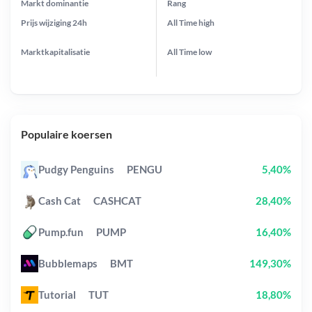
Markt dominantie
Rang
Prijs wijziging
24h
All Time
high
Marktkapitalisatie
All Time
low
Populaire koersen
Pudgy Penguins
PENGU
5,40%
Cash Cat
CASHCAT
28,40%
Pump.fun
PUMP
16,40%
Bubblemaps
BMT
149,30%
Tutorial
TUT
18,80%