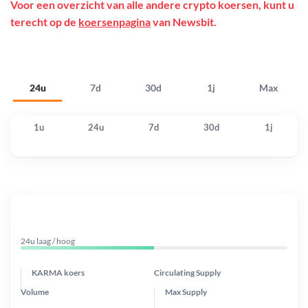
Voor een overzicht van alle andere crypto koersen, kunt u
terecht op de
koersenpagina
van Newsbit.
24u
7d
30d
1j
Max
1u
24u
7d
30d
1j
24u laag / hoog
KARMA koers
Circulating Supply
Volume
Max Supply