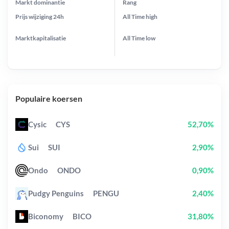
Markt dominantie
Rang
Prijs wijziging
24h
All Time
high
Marktkapitalisatie
All Time
low
Populaire koersen
Cysic
CYS
52,70%
Sui
SUI
2,90%
Ondo
ONDO
0,90%
Pudgy Penguins
PENGU
2,40%
Biconomy
BICO
31,80%