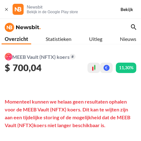
Newsbit
Bekijk
Bekijk in de Google Play store
Overzicht
Statistieken
Uitleg
Nieuws
MEEB Vault (NFTX) koers
#
$
700,04
11,30%
€
Momenteel kunnen we helaas geen resultaten ophalen
voor de MEEB Vault (NFTX) koers. Dit kan te wijten zijn
aan een tijdelijke storing of de mogelijkheid dat de MEEB
Vault (NFTX)koers niet langer beschikbaar is.