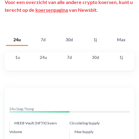
Voor een overzicht van alle andere crypto koersen, kunt u
terecht op de
koersenpagina
van Newsbit.
24u
7d
30d
1j
Max
1u
24u
7d
30d
1j
24u laag / hoog
MEEB Vault (NFTX) koers
Circulating Supply
Volume
Max Supply