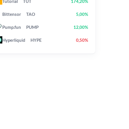
Tutorial
TUT
174,20%
Bittensor
TAO
5,00%
Pump.fun
PUMP
12,00%
Hyperliquid
HYPE
0,50%