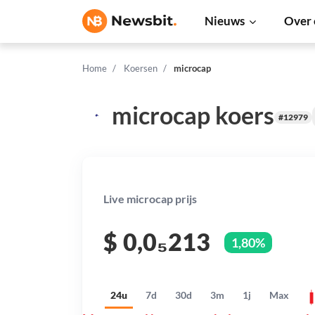
Nieuws
Over 
Home
Koersen
microcap
microcap koers
#12979
Live microcap prijs
$
0,0₅213
1,80%
24u
7d
30d
3m
1j
Max