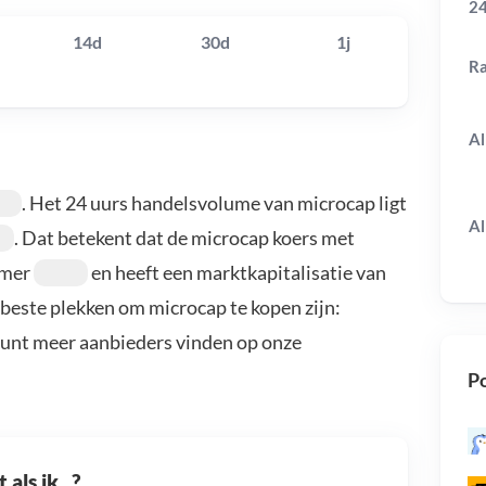
24
14d
30d
1j
R
Al
. Het 24 uurs handelsvolume van microcap ligt
Al
. Dat betekent dat de microcap koers met
mmer
en heeft een marktkapitalisatie van
 beste plekken om microcap te kopen zijn:
kunt meer aanbieders vinden op onze
Po
als ik...?