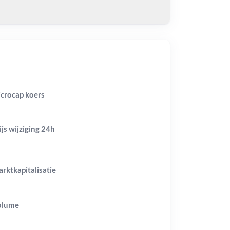
crocap koers
ijs wijziging
24h
rktkapitalisatie
olume