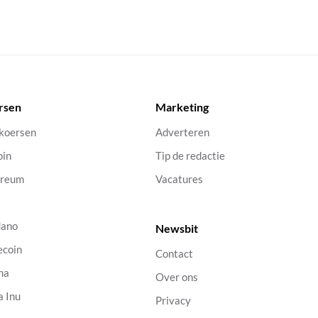
rsen
Marketing
 koersen
Adverteren
oin
Tip de redactie
ereum
Vacatures
dano
Newsbit
ecoin
Contact
na
Over ons
a Inu
Privacy