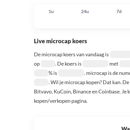
1u
24u
7d
Live microcap koers
De microcap koers van vandaag is
op
. De koers is
met
% is
. microcap is de nu
. Wil je microcap kopen? Dat kan. De
Bitvavo, KuCoin, Binance en Coinbase. Je 
kopen/verkopen pagina.
Wat 