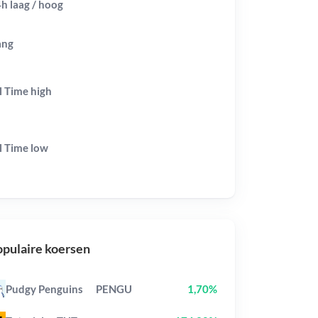
h laag / hoog
ang
l Time
high
l Time
low
pulaire koersen
Pudgy Penguins
PENGU
1,70%