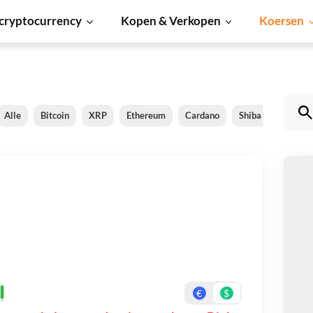
cryptocurrency
Kopen & Verkopen
Koersen
Alle
Bitcoin
XRP
Ethereum
Cardano
Shiba Inu
Dog
m
Be
On
€
$