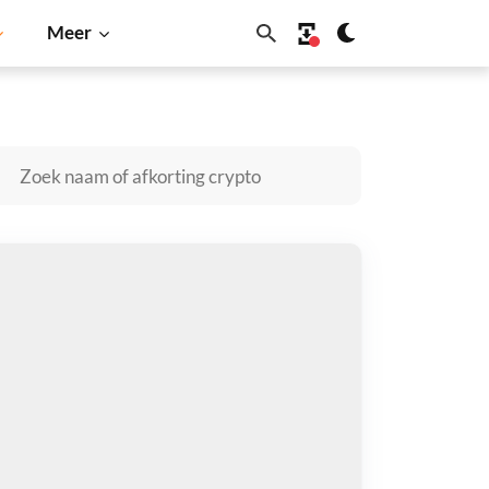
Meer
ecoin
Solana
BNB
icrocap kopen
taal met
$
tvang