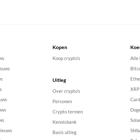
Kopen
Koe
uws
Koop crypto’s
Alle
ieuws
Bitc
ws
Eth
Uitleg
s
XRP
Over crypto’s
euws
Car
Personen
uws
Dog
Crypto termen
uws
Sola
Kennisbank
nieuws
Shib
Basis uitleg