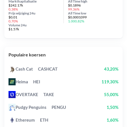
Marktkapitalisatie
All Time
high
$242.17k
$0,1896
0,38%
99,36%
Prijs wijziging
24u
All Time
low
$0,01
$0,0001099
0,70%
1.000,82%
Volume 24u
$1.57k
Populaire koersen
Cash Cat
CASHCAT
43,20%
Heima
HEI
119,30%
OVERTAKE
TAKE
55,00%
Pudgy Penguins
PENGU
1,50%
Ethereum
ETH
1,60%