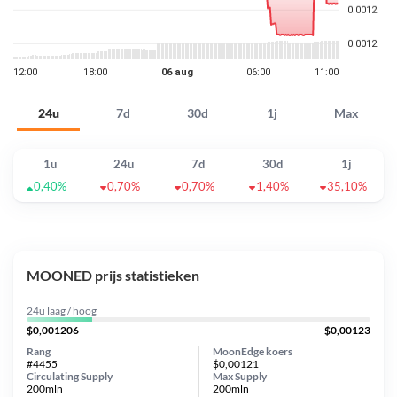
24u
7d
30d
1j
Max
1u
24u
7d
30d
1j
0,40%
0,70%
0,70%
1,40%
35,10%
MOONED prijs statistieken
24u laag / hoog
$0,001206
$0,00123
Rang
MoonEdge koers
#4455
$0,00121
Circulating Supply
Max Supply
200mln
200mln