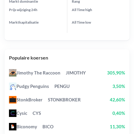
Markt dominantie
Rang
Prijs wijziging
24h
All Time
high
Marktkapitalisatie
All Time
low
Populaire koersen
Jimothy The Raccoon
JIMOTHY
305,90%
Pudgy Penguins
PENGU
3,50%
StonkBroker
STONKBROKER
42,60%
Cysic
CYS
0,40%
Biconomy
BICO
11,30%