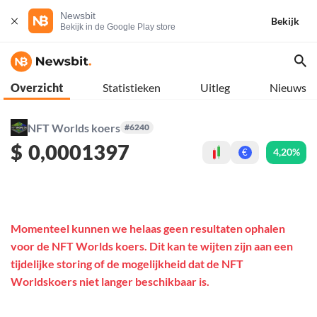
Newsbit
Bekijk
Bekijk in de Google Play store
Overzicht
Statistieken
Uitleg
Nieuws
NFT Worlds koers
#6240
$
0,0001397
4,20%
€
Momenteel kunnen we helaas geen resultaten ophalen
voor de NFT Worlds koers. Dit kan te wijten zijn aan een
tijdelijke storing of de mogelijkheid dat de NFT
Worldskoers niet langer beschikbaar is.