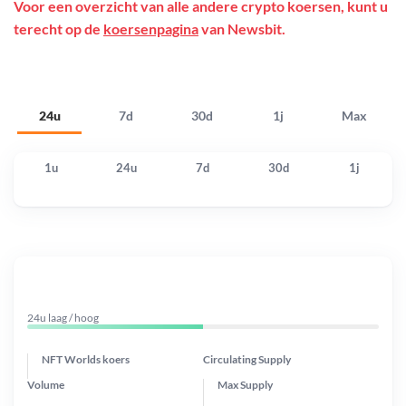
Voor een overzicht van alle andere crypto koersen, kunt u
terecht op de
koersenpagina
van Newsbit.
24u
7d
30d
1j
Max
1u
24u
7d
30d
1j
24u laag / hoog
NFT Worlds koers
Circulating Supply
Volume
Max Supply