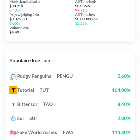
Marktkapitalisatie
All Time
high
$38.22k
$0,03526
0,40%
99,96%
Prijs wijziging
24u
All Time
low
$0,0₇5830
$0,00001267
0,00%
15,26%
Volume 24u
$4.49
Populaire koersen
Pudgy Penguins
PENGU
5,60%
Tutorial
TUT
164,00%
Bittensor
TAO
8,40%
Sui
SUI
2,80%
Fake World Assets
FWA
114,80%