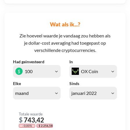
Wat als ik...?
Zie hoeveel waarde je vandaag zou hebben als
je dollar-cost averaging had toegepast op
verschillende cryptocurrencies.
Had geïnvesteerd
In
$
Elke
Sinds
Totale waarde
$
743,42
- 0,00%
- $ 2.256,58