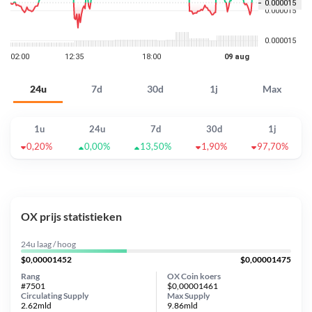
24u
7d
30d
1j
Max
1u
24u
7d
30d
1j
0,20%
0,00%
13,50%
1,90%
97,70%
OX prijs statistieken
24u laag / hoog
$0,00001452
$0,00001475
Rang
OX Coin koers
#7501
$0,00001461
Circulating Supply
Max Supply
2.62mld
9.86mld