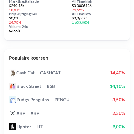
Marktkapitalisatie
All Time
high
$240.43k
$0,0006526
18,54%
94,59%
Prijs wijziging
24u
All Time
low
$0,01
$0,0₅207
24,70%
1.603,08%
Volume 24u
$3.99k
Populaire koersen
Cash Cat
CASHCAT
14,40%
Block Street
BSB
14,10%
Pudgy Penguins
PENGU
3,50%
XRP
XRP
2,30%
Lighter
LIT
9,00%