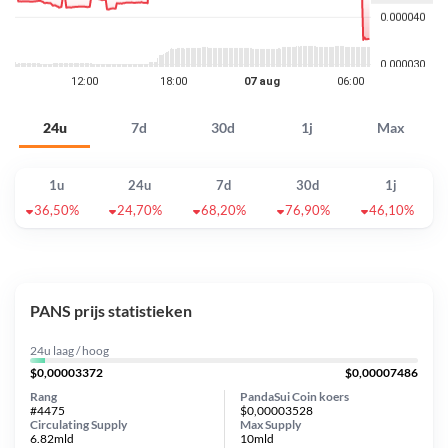
24u
7d
30d
1j
Max
1u
24u
7d
30d
1j
36,50%
24,70%
68,20%
76,90%
46,10%
PANS prijs statistieken
24u laag / hoog
$0,00003372
$0,00007486
Rang
PandaSui Coin koers
#4475
$0,00003528
Circulating Supply
Max Supply
6.82mld
10mld