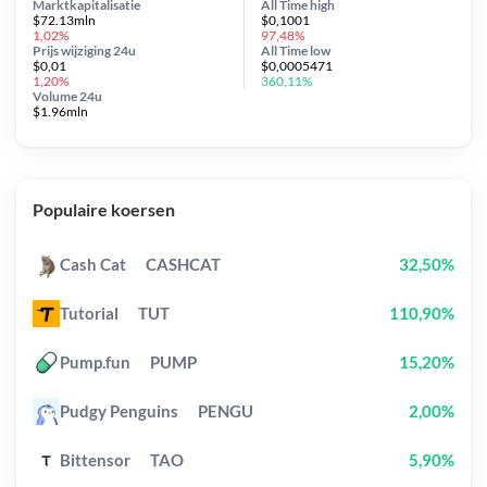
Marktkapitalisatie
All Time
high
$72.13mln
$0,1001
1,02%
97,48%
Prijs wijziging
24u
All Time
low
$0,01
$0,0005471
1,20%
360,11%
Volume 24u
$1.96mln
Populaire koersen
Cash Cat
CASHCAT
32,50%
Tutorial
TUT
110,90%
Pump.fun
PUMP
15,20%
Pudgy Penguins
PENGU
2,00%
Bittensor
TAO
5,90%