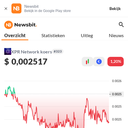
Newsbit
Bekijk
Bekijk in de Google Play store
Overzicht
Statistieken
Uitleg
Nieuws
XPR Network koers
#323
$
0,002517
1,20%
€