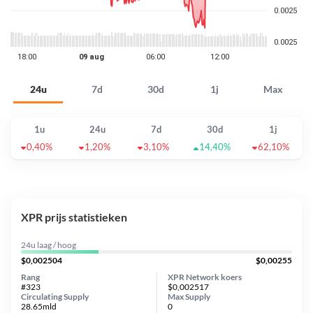
24u
7d
30d
1j
Max
1u
24u
7d
30d
1j
0,40%
1,20%
3,10%
14,40%
62,10%
XPR prijs statistieken
24u laag / hoog
$0,002504
$0,00255
Rang
XPR Network koers
#323
$0,002517
Circulating Supply
Max Supply
28.65mld
0