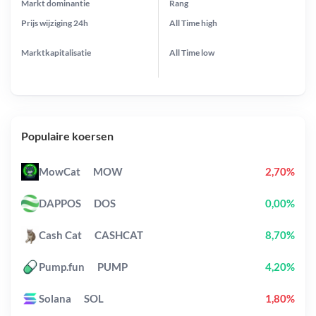
Markt dominantie
Rang
Prijs wijziging
24h
All Time
high
Marktkapitalisatie
All Time
low
Populaire koersen
MowCat
MOW
2,70%
DAPPOS
DOS
0,00%
Cash Cat
CASHCAT
8,70%
Pump.fun
PUMP
4,20%
Solana
SOL
1,80%