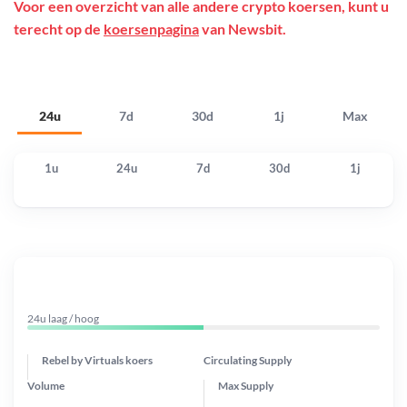
Voor een overzicht van alle andere crypto koersen, kunt u
terecht op de
koersenpagina
van Newsbit.
24u
7d
30d
1j
Max
1u
24u
7d
30d
1j
24u laag / hoog
Rebel by Virtuals koers
Circulating Supply
Volume
Max Supply