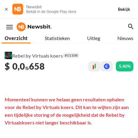
Newsbit
Bekijk
Bekijk in de Google Play store
Overzicht
Statistieken
Uitleg
Nieuws
Rebel by Virtuals koers
#11108
$
0,0₅658
5,40%
€
Momenteel kunnen we helaas geen resultaten ophalen
voor de Rebel by Virtuals koers. Dit kan te wijten zijn aan
een tijdelijke storing of de mogelijkheid dat de Rebel by
Virtualskoers niet langer beschikbaar is.