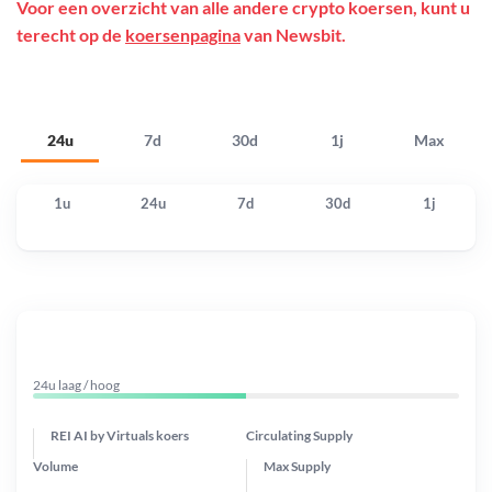
Voor een overzicht van alle andere crypto koersen, kunt u
terecht op de
koersenpagina
van Newsbit.
24u
7d
30d
1j
Max
1u
24u
7d
30d
1j
24u laag / hoog
REI AI by Virtuals koers
Circulating Supply
Volume
Max Supply