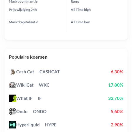
Markt dominantie
Rang
Prijs wijziging
24h
All Time
high
Marktkapitalisatie
All Time
low
Populaire koersen
Cash Cat
CASHCAT
6,30%
Wiki Cat
WKC
17,80%
What IF
IF
33,70%
Ondo
ONDO
5,60%
Hyperliquid
HYPE
2,90%