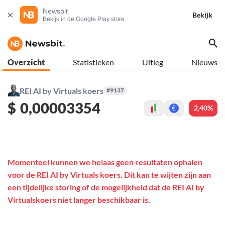
Newsbit
Bekijk
Bekijk in de Google Play store
Overzicht
Statistieken
Uitleg
Nieuws
REI AI by Virtuals koers
#9137
$
0,00003354
2,40%
€
Momenteel kunnen we helaas geen resultaten ophalen
voor de REI AI by Virtuals koers. Dit kan te wijten zijn aan
een tijdelijke storing of de mogelijkheid dat de REI AI by
Virtualskoers niet langer beschikbaar is.